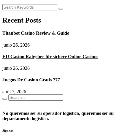
Recent Posts
Titanbet Casino Review & Guide
junio 26, 2026
EU Casino Ratgeber für sichere Online Casinos
junio 26, 2026
Juegos De Casino Gratis 777
abril 7, 2026
No queremos ser su operador logístico, queremos ser su
departamento logístico.
Síganos: