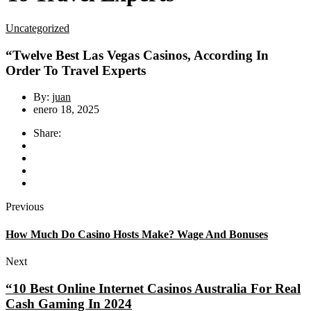
Uncategorized
“Twelve Best Las Vegas Casinos, According In
Order To Travel Experts
By:
juan
enero 18, 2025
Share:
Previous
How Much Do Casino Hosts Make? Wage And Bonuses
Next
“10 Best Online Internet Casinos Australia For Real
Cash Gaming In 2024