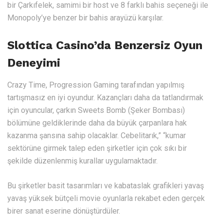
bir Çarkıfelek, samimi bir host ve 8 farklı bahis seçeneği ile
Monopoly’ye benzer bir bahis arayüzü karşılar.
Slottica Casino’da Benzersiz Oyun
Deneyimi
Crazy Time, Progression Gaming tarafından yapılmış
tartışmasız en iyi oyundur. Kazançları daha da tatlandırmak
için oyuncular, çarkın Sweets Bomb (Şeker Bombası)
bölümüne geldiklerinde daha da büyük çarpanlara hak
kazanma şansına sahip olacaklar. Cebelitarık,” “kumar
sektörüne girmek talep eden şirketler için çok sıkı bir
şekilde düzenlenmiş kurallar uygulamaktadır.
Bu şirketler basit tasarımları ve kabataslak grafikleri yavaş
yavaş yüksek bütçeli movie oyunlarla rekabet eden gerçek
birer sanat eserine dönüştürdüler.