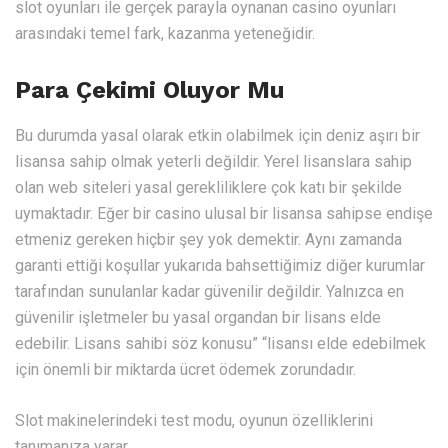
slot oyunları ile gerçek parayla oynanan casino oyunları
arasındaki temel fark, kazanma yeteneğidir.
Para Çekimi Oluyor Mu
Bu durumda yasal olarak etkin olabilmek için deniz aşırı bir
lisansa sahip olmak yeterli değildir. Yerel lisanslara sahip
olan web siteleri yasal gerekliliklere çok katı bir şekilde
uymaktadır. Eğer bir casino ulusal bir lisansa sahipse endişe
etmeniz gereken hiçbir şey yok demektir. Aynı zamanda
garanti ettiği koşullar yukarıda bahsettiğimiz diğer kurumlar
tarafından sunulanlar kadar güvenilir değildir. Yalnızca en
güvenilir işletmeler bu yasal organdan bir lisans elde
edebilir. Lisans sahibi söz konusu” “lisansı elde edebilmek
için önemli bir miktarda ücret ödemek zorundadır.
Slot makinelerindeki test modu, oyunun özelliklerini
tanımanıza yarar.