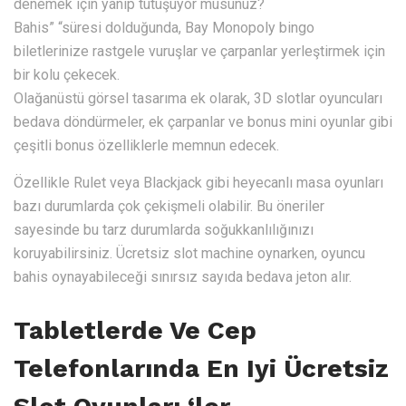
denemek için yanıp tutuşuyor musunuz?
Bahis” “süresi dolduğunda, Bay Monopoly bingo
biletlerinize rastgele vuruşlar ve çarpanlar yerleştirmek için
bir kolu çekecek.
Olağanüstü görsel tasarıma ek olarak, 3D slotlar oyuncuları
bedava döndürmeler, ek çarpanlar ve bonus mini oyunlar gibi
çeşitli bonus özelliklerle memnun edecek.
Özellikle Rulet veya Blackjack gibi heyecanlı masa oyunları
bazı durumlarda çok çekişmeli olabilir. Bu öneriler
sayesinde bu tarz durumlarda soğukkanlılığınızı
koruyabilirsiniz. Ücretsiz slot machine oynarken, oyuncu
bahis oynayabileceği sınırsız sayıda bedava jeton alır.
Tabletlerde Ve Cep
Telefonlarında En Iyi Ücretsiz