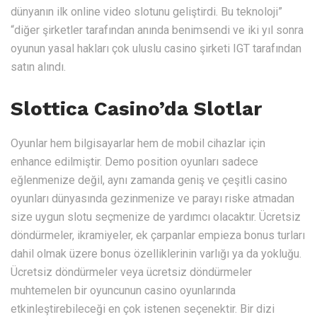
dünyanın ilk online video slotunu geliştirdi. Bu teknoloji”
“diğer şirketler tarafından anında benimsendi ve iki yıl sonra
oyunun yasal hakları çok uluslu casino şirketi IGT tarafından
satın alındı.
Slottica Casino’da Slotlar
Oyunlar hem bilgisayarlar hem de mobil cihazlar için
enhance edilmiştir. Demo position oyunları sadece
eğlenmenize değil, aynı zamanda geniş ve çeşitli casino
oyunları dünyasında gezinmenize ve parayı riske atmadan
size uygun slotu seçmenize de yardımcı olacaktır. Ücretsiz
döndürmeler, ikramiyeler, ek çarpanlar empieza bonus turları
dahil olmak üzere bonus özelliklerinin varlığı ya da yokluğu.
Ücretsiz döndürmeler veya ücretsiz döndürmeler
muhtemelen bir oyuncunun casino oyunlarında
etkinleştirebileceği en çok istenen seçenektir. Bir dizi