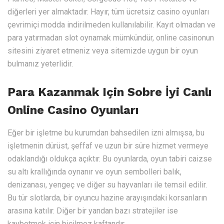
diğerleri yer almaktadır. Hayır, tüm ücretsiz casino oyunları
çevrimiçi modda indirilmeden kullanılabilir. Kayıt olmadan ve
para yatırmadan slot oynamak mümkündür, online casinonun
sitesini ziyaret etmeniz veya sitemizde uygun bir oyun
bulmanız yeterlidir.
Para Kazanmak Için Sobre İyi Canlı
Online Casino Oyunları
Eğer bir işletme bu kurumdan bahsedilen izni almışsa, bu
işletmenin dürüst, şeffaf ve uzun bir süre hizmet vermeye
odaklandığı oldukça açıktır. Bu oyunlarda, oyun tabiri caizse
su altı krallığında oynanır ve oyun sembolleri balık,
denizanası, yengeç ve diğer su hayvanları ile temsil edilir.
Bu tür slotlarda, bir oyuncu hazine arayışındaki korsanların
arasına katılır. Diğer bir yandan bazı stratejiler ise
kaybetmek için biçilmez kaftandır.