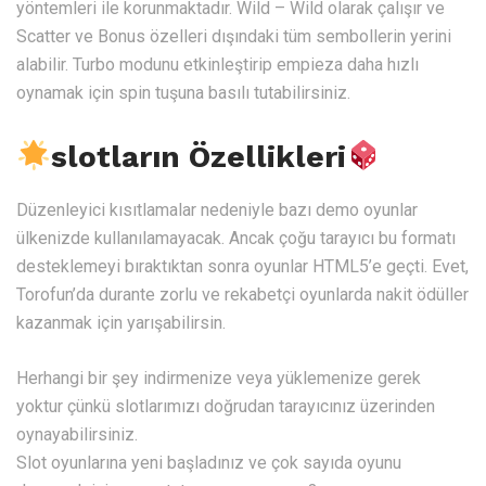
yöntemleri ile korunmaktadır. Wild – Wild olarak çalışır ve
Scatter ve Bonus özelleri dışındaki tüm sembollerin yerini
alabilir. Turbo modunu etkinleştirip empieza daha hızlı
oynamak için spin tuşuna basılı tutabilirsiniz.
slotların Özellikleri
Düzenleyici kısıtlamalar nedeniyle bazı demo oyunlar
ülkenizde kullanılamayacak. Ancak çoğu tarayıcı bu formatı
desteklemeyi bıraktıktan sonra oyunlar HTML5’e geçti. Evet,
Torofun’da durante zorlu ve rekabetçi oyunlarda nakit ödüller
kazanmak için yarışabilirsin.
Herhangi bir şey indirmenize veya yüklemenize gerek
yoktur çünkü slotlarımızı doğrudan tarayıcınız üzerinden
oynayabilirsiniz.
Slot oyunlarına yeni başladınız ve çok sayıda oyunu