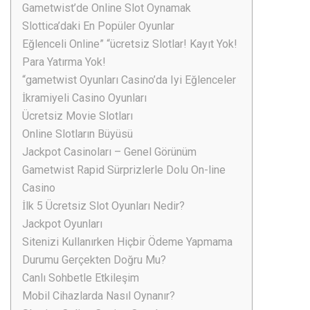
Gametwist’de Online Slot Oynamak
Slottica’daki En Popüler Oyunlar
Eğlenceli Online” “ücretsiz Slotlar! Kayıt Yok!
Para Yatırma Yok!
“gametwist Oyunları Casino’da Iyi Eğlenceler
İkramiyeli Casino Oyunları
Ücretsiz Movie Slotları
Online Slotların Büyüsü
Jackpot Casinoları – Genel Görünüm
Gametwist Rapid Sürprizlerle Dolu On-line
Casino
İlk 5 Ücretsiz Slot Oyunları Nedir?
Jackpot Oyunları
Sitenizi Kullanırken Hiçbir Ödeme Yapmama
Durumu Gerçekten Doğru Mu?
Canlı Sohbetle Etkileşim
Mobil Cihazlarda Nasıl Oynanır?