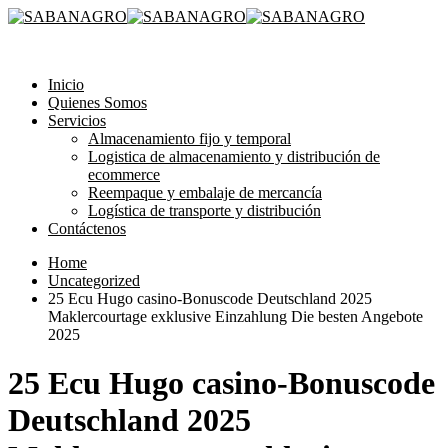
315 3581193
Inicio
Quienes Somos
Servicios
Almacenamiento fijo y temporal
Logistica de almacenamiento y distribución de
ecommerce
Reempaque y embalaje de mercancía
Logística de transporte y distribución
Contáctenos
Home
Uncategorized
25 Ecu Hugo casino-Bonuscode Deutschland 2025
Maklercourtage exklusive Einzahlung Die besten Angebote
2025
25 Ecu Hugo casino-Bonuscode
Deutschland 2025