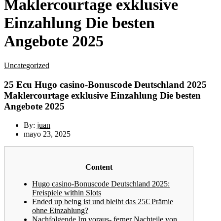
Maklercourtage exklusive
Einzahlung Die besten
Angebote 2025
Uncategorized
25 Ecu Hugo casino-Bonuscode Deutschland 2025
Maklercourtage exklusive Einzahlung Die besten
Angebote 2025
By:
juan
mayo 23, 2025
Content
Hugo casino-Bonuscode Deutschland 2025:
Freispiele within Slots
Ended up being ist und bleibt das 25€ Prämie
ohne Einzahlung?
Nachfolgende Im voraus- ferner Nachteile von