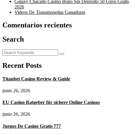
Galaxy Chacaito Casino Bono Sin Depósito 50 Giros Gratis
2026
Videos De Tragamonedas Ganadoras
Comentarios recientes
Search
Recent Posts
Titanbet Casino Review & Guide
junio 26, 2026
EU Casino Ratgeber für sichere Online Casinos
junio 26, 2026
Juegos De Casino Gratis 777