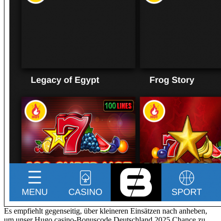
Es empfiehlt gegenseitig, über kleineren Einsätzen nach anheben,
um unser
Hugo casino-Bonuscode Deutschland 2025
Chance zu