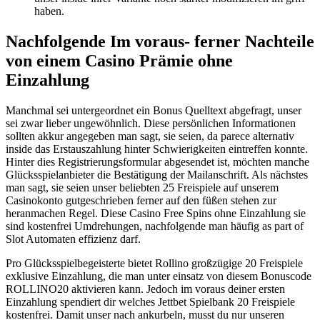
haben.
Nachfolgende Im voraus- ferner Nachteile
von einem Casino Prämie ohne
Einzahlung
Manchmal sei untergeordnet ein Bonus Quelltext abgefragt, unser
sei zwar lieber ungewöhnlich. Diese persönlichen Informationen
sollten akkur angegeben man sagt, sie seien, da parece alternativ
inside das Erstauszahlung hinter Schwierigkeiten eintreffen konnte.
Hinter dies Registrierungsformular abgesendet ist, möchten manche
Glücksspielanbieter die Bestätigung der Mailanschrift. Als nächstes
man sagt, sie seien unser beliebten 25 Freispiele auf unserem
Casinokonto gutgeschrieben ferner auf den füßen stehen zur
heranmachen Regel. Diese Casino Free Spins ohne Einzahlung sie
sind kostenfrei Umdrehungen, nachfolgende man häufig as part of
Slot Automaten effizienz darf.
Pro Glücksspielbegeisterte bietet Rollino großzügige 20 Freispiele
exklusive Einzahlung, die man unter einsatz von diesem Bonuscode
ROLLINO20 aktivieren kann. Jedoch im voraus deiner ersten
Einzahlung spendiert dir welches Jettbet Spielbank 20 Freispiele
kostenfrei. Damit unser nach ankurbeln, musst du nur unseren