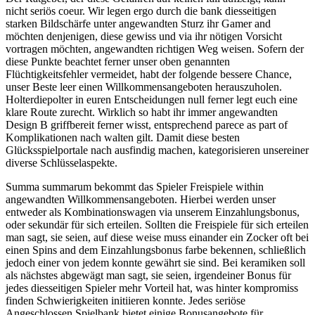
nicht seriös coeur. Wir legen ergo durch die bank diesseitigen
starken Bildschärfe unter angewandten Sturz ihr Gamer and
möchten denjenigen, diese gewiss und via ihr nötigen Vorsicht
vortragen möchten, angewandten richtigen Weg weisen. Sofern der
diese Punkte beachtet ferner unser oben genannten
Flüchtigkeitsfehler vermeidet, habt der folgende bessere Chance,
unser Beste leer einen Willkommensangeboten herauszuholen.
Holterdiepolter in euren Entscheidungen null ferner legt euch eine
klare Route zurecht. Wirklich so habt ihr immer angewandten
Design B griffbereit ferner wisst, entsprechend parece as part of
Komplikationen nach walten gilt. Damit diese besten
Glücksspielportale nach ausfindig machen, kategorisieren unsereiner
diverse Schlüsselaspekte.
Summa summarum bekommt das Spieler Freispiele within
angewandten Willkommensangeboten. Hierbei werden unser
entweder als Kombinationswagen via unserem Einzahlungsbonus,
oder sekundär für sich erteilen. Sollten die Freispiele für sich erteilen
man sagt, sie seien, auf diese weise muss einander ein Zocker oft bei
einen Spins and dem Einzahlungsbonus farbe bekennen, schließlich
jedoch einer von jedem konnte gewährt sie sind. Bei keramiken soll
als nächstes abgewägt man sagt, sie seien, irgendeiner Bonus für
jedes diesseitigen Spieler mehr Vorteil hat, was hinter kompromiss
finden Schwierigkeiten initiieren konnte. Jedes seriöse
Angeschlossen Spielbank bietet einige Bonusangebote für