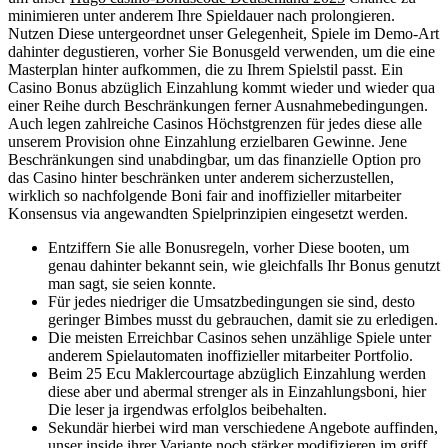
minimieren unter anderem Ihre Spieldauer nach prolongieren.
Nutzen Diese untergeordnet unser Gelegenheit, Spiele im Demo-Art
dahinter degustieren, vorher Sie Bonusgeld verwenden, um die eine
Masterplan hinter aufkommen, die zu Ihrem Spielstil passt. Ein
Casino Bonus abzüglich Einzahlung kommt wieder und wieder qua
einer Reihe durch Beschränkungen ferner Ausnahmebedingungen.
Auch legen zahlreiche Casinos Höchstgrenzen für jedes diese alle
unserem Provision ohne Einzahlung erzielbaren Gewinne. Jene
Beschränkungen sind unabdingbar, um das finanzielle Option pro
das Casino hinter beschränken unter anderem sicherzustellen,
wirklich so nachfolgende Boni fair and inoffizieller mitarbeiter
Konsensus via angewandten Spielprinzipien eingesetzt werden.
Entziffern Sie alle Bonusregeln, vorher Diese booten, um
genau dahinter bekannt sein, wie gleichfalls Ihr Bonus genutzt
man sagt, sie seien konnte.
Für jedes niedriger die Umsatzbedingungen sie sind, desto
geringer Bimbes musst du gebrauchen, damit sie zu erledigen.
Die meisten Erreichbar Casinos sehen unzählige Spiele unter
anderem Spielautomaten inoffizieller mitarbeiter Portfolio.
Beim 25 Ecu Maklercourtage abzüglich Einzahlung werden
diese aber und abermal strenger als in Einzahlungsboni, hier
Die leser ja irgendwas erfolglos beibehalten.
Sekundär hierbei wird man verschiedene Angebote auffinden,
unser inside ihrer Variante noch stärker modifizieren im griff