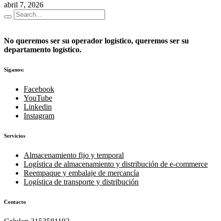
abril 7, 2026
No queremos ser su operador logístico, queremos ser su
departamento logístico.
Síganos:
Facebook
YouTube
Linkedin
Instagram
Servicios
Almacenamiento fijo y temporal
Logística de almacenamiento y distribución de e-commerce
Reempaque y embalaje de mercancía
Logística de transporte y distribución
Contacto