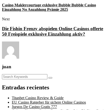
Casino Maklercourtage exklusive Bubble Bubble Casino
Einzahlung No Anzahlung Prämie 2025
Next
Die Fishin Frenzy abspielen Online Casinos offerte
50 Freispiele exklusive Einzahlung aktiv?
juan
Entradas recientes
Titanbet Casino Review & Guide
EU Casino Ratgeber für sichere Online Casinos
Juegos De Casino Gratis 777