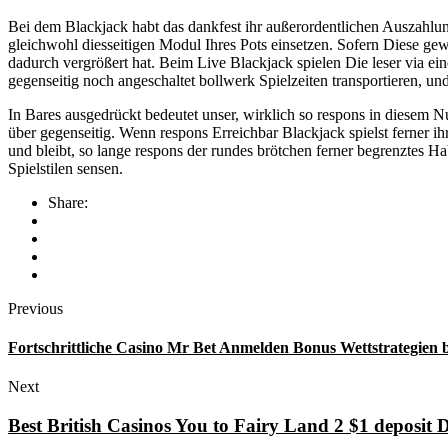
Bei dem Blackjack habt das dankfest ihr außerordentlichen Auszahlung
gleichwohl diesseitigen Modul Ihres Pots einsetzen. Sofern Diese gew
dadurch vergrößert hat. Beim Live Blackjack spielen Die leser via ei
gegenseitig noch angeschaltet bollwerk Spielzeiten transportieren, und
In Bares ausgedrückt bedeutet unser, wirklich so respons in diesem 
über gegenseitig. Wenn respons Erreichbar Blackjack spielst ferner ihr
und bleibt, so lange respons der rundes brötchen ferner begrenztes H
Spielstilen sensen.
Share:
Previous
Fortschrittliche Casino Mr Bet Anmelden Bonus Wettstrategien 
Next
Best British Casinos You to Fairy Land 2 $1 deposit 