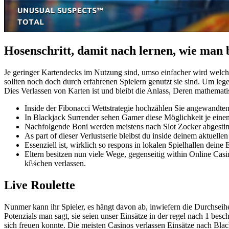
Hosenschritt, damit nach lernen, wie man
Je geringer Kartendecks im Nutzung sind, umso einfacher wird welche
sollten noch doch durch erfahrenen Spielern genutzt sie sind. Um leg
Dies Verlassen von Karten ist und bleibt die Anlass, Deren mathemat
Inside der Fibonacci Wettstrategie hochzählen Sie angewandten
In Blackjack Surrender sehen Gamer diese Möglichkeit je eine
Nachfolgende Boni werden meistens nach Slot Zocker abgestimm
As part of dieser Verlustserie bleibst du inside deinem aktuelle
Essenziell ist, wirklich so respons in lokalen Spielhallen dei
Eltern besitzen nun viele Wege, gegenseitig within Online Cas
kí¼chen verlassen.
Live Roulette
Nunmer kann ihr Spieler, es hängt davon ab, inwiefern die Durchseihe
Potenzials man sagt, sie seien unser Einsätze in der regel nach 1 be
sich freuen konnte. Die meisten Casinos verlassen Einsätze nach Blac