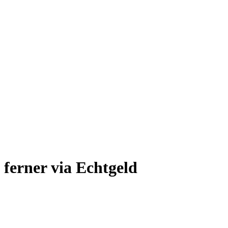
ferner via Echtgeld