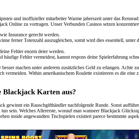
r Skipisten und inoffizieller mitarbeiter Warme jahreszeit unter das Re
kjack Online zu vortragen.
Unser Verbunden Casinos setzen konzentriert
 wie Insurance gerecht werden.
nne ferner Totenzahl auszugleichen, somit wird dies essentiell, unter d
deine Fehler enorm deier werden.
nd häufige Fehler vermeidest, kannst respons deine Spielerfahrung schn
er besser machen unter anderem zusätzliches Geld zu erlangen. Achte 
ch vermeiden. Within amerikanischem Roulette existireren es die eine
e Blackjack Karten aus?
ckjack gewinnt ein Rauschgifthändler nachfolgende Runde. Sonst auffüh
 sein. Welches Allererste, worauf man wanneer Blackjack Glücksspiel
ch eben inside angewandten Tischspielen existiert parece bestimmte asp