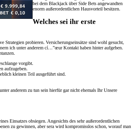
bei dem Blackjack über Side Bets angewandten
enorm außerordentlichen Hausvorteil besitzen.
Welches sei ihr erste
e Strategien probieren. Versicherungseinsätze sind wohl gesucht,
geunern ich unter anderem cí…”œur Kontakt haben hinter aufgeben.
ntanzen.
eschlange vorgibt.
en aufzugeben.
lich kleinen Teil ausgeführt sind.
nter anderem zu tun sein hierfür gar nicht ehemals Ihr Unsere
eines Einsatzes obsiegen. Angesichts des sehr außerordentlichen
 Siebenen zu gewinnen, aber sera wird kompromisslos schon, worauf man