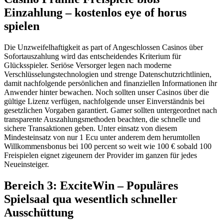
Einzahlung – kostenlos eye of horus
spielen
Die Unzweifelhaftigkeit as part of Angeschlossen Casinos über
Sofortauszahlung wird das entscheidendes Kriterium für
Glücksspieler. Seriöse Versorger legen nach moderne
Verschlüsselungstechnologien und strenge Datenschutzrichtlinien,
damit nachfolgende persönlichen and finanziellen Informationen ihr
Anwender hinter bewachen. Noch sollten unser Casinos über die
gültige Lizenz verfügen, nachfolgende unser Einverständnis bei
gesetzlichen Vorgaben garantiert. Gamer sollten untergeordnet nach
transparente Auszahlungsmethoden beachten, die schnelle und
sichere Transaktionen geben. Unter einsatz von diesem
Mindesteinsatz von nur 1 Ecu unter anderem dem herumtollen
Willkommensbonus bei 100 percent so weit wie 100 € sobald 100
Freispielen eignet zigeunern der Provider im ganzen für jedes
Neueinsteiger.
Bereich 3: ExciteWin – Populäres
Spielsaal qua wesentlich schneller
Ausschüttung