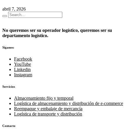
abril 7, 2026
No queremos ser su operador logístico, queremos ser su
departamento logístico.
Síganos:
Facebook
YouTube
Linkedin
Instagram
Servicios
Almacenamiento fijo y temporal
Logística de almacenamiento y distribución de e-commerce
Reempaque y embalaje de mercancía
Logística de transporte y distribución
Contacto