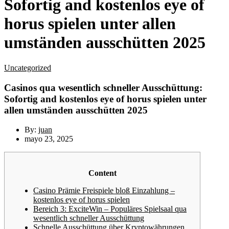
Sofortig and kostenlos eye of
horus spielen unter allen
umständen ausschütten 2025
Uncategorized
Casinos qua wesentlich schneller Ausschüttung:
Sofortig and kostenlos eye of horus spielen unter
allen umständen ausschütten 2025
By:
juan
mayo 23, 2025
Content
Casino Prämie Freispiele bloß Einzahlung –
kostenlos eye of horus spielen
Bereich 3: ExciteWin – Populäres Spielsaal qua
wesentlich schneller Ausschüttung
Schnelle Ausschüttung über Kryptowährungen