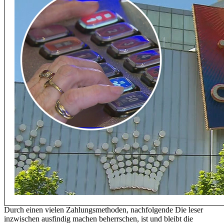
Durch einen vielen Zahlungsmethoden, nachfolgende Die leser
inzwischen ausfindig machen beherrschen, ist und bleibt die