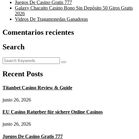
Juegos De Casino Gratis 777
Galaxy Chacaito Casino Bono Sin Depósito 50 Giros Gratis
2026
Videos De Tragamonedas Ganadoras
Comentarios recientes
Search
Recent Posts
Titanbet Casino Review & Guide
junio 26, 2026
EU Casino Ratgeber für sichere Online Casinos
junio 26, 2026
Juegos De Casino Gratis 777