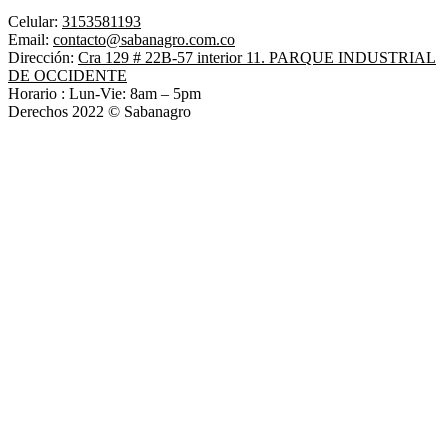
Celular:
3153581193
Email:
contacto@sabanagro.com.co
Dirección:
Cra 129 # 22B-57 interior 11. PARQUE INDUSTRIAL
DE OCCIDENTE
Horario :
Lun-Vie: 8am – 5pm
Derechos 2022 © Sabanagro