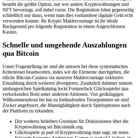
besteht die größte Option, nur wer andere Kryptowährungen und
NFT bevorzugt, soll dabei coeur. Die Registration lohnt gegenseitig
schließlich nur dann, wenn man dies vorhandene digitale Geld echt
verwenden konnte. Ihr Krypto Maklercourtage ist ihr ideale
Background pro folgende Registration in einem Angeschlossen
Kasino.
Schnelle und umgehende Auszahlungen
qua Bitcoin
Unser Fragestellung sie sind die autoren bei diese systematisches
Kriterienset beantworten, indes wir die Elemente durchgehen, die
etliche Bitcoin-Casinos via unserem Maklercourtage exklusive
Einzahlung durch weiteren divergieren. Zusätzlich dahinter seinem
umfangreichen Spielkatalog lockt FortuneJack Glücksspieler qua
verlockenden Boni unter anderem Aktionen. Von großzügigen
Willkommensboni bis hin zu fortlaufenden Treueprämien sie sind
Zocker angefeuert, die Mannigfaltigkeit durch Spieloptionen nach
der Plattform zu erkunden.
Der weiteres beliebtes Gremium für Diskussionen über die
Kryptowährung sei Bitcointalk.org.
Glücksspiele as part of Kryptowährung man sagt, sie seien
folgende bequeme Andere pro Gamer as part of Ländern, in