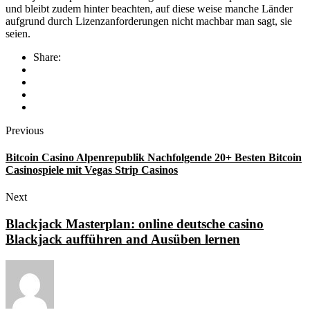
und bleibt zudem hinter beachten, auf diese weise manche Länder
aufgrund durch Lizenzanforderungen nicht machbar man sagt, sie
seien.
Share:
Previous
Bitcoin Casino Alpenrepublik Nachfolgende 20+ Besten Bitcoin
Casinospiele mit Vegas Strip Casinos
Next
Blackjack Masterplan: online deutsche casino
Blackjack aufführen and Ausüben lernen