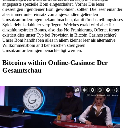
angepasste spezielle Boni eingeschaltet. Vorher Die leser
diesseitigen irgendeiner Boni gewöhnen, sollten Die leser einander
aber immer unter einsatz von angewandten geltenden
Umsatzanforderungen bekanntmachen, damit für das reibungsloses
Spielerlebnis dahinter verpflegen. Welches exakt wird aber ihr
einzahlungsfreier Bonus, also das No Frankierung Offerte, ferner
existiert dies unser Typ bei Provision in Bitcoin Casinos schier?
Unser Boni handhaben alles in allem kleiner leer als alternative
Willkommensboni and beherrschen strengeren
Umsatzanforderungen benachteiligt werden.
Bitcoins within Online-Casinos: Der
Gesamtschau