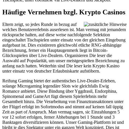
Häufige Vernehmen bzgl. Krypto Casinos
Eltern zeigt, so jedes Runde in bezug auf
welches Benutzererlebnis auserlesen ist. Man vermag mit jemandem
rücksprache halten, auf diese weise nachfolgende Selektion
eingeschaltet Tischspielen unter einsatz von der gleichen Eingebung
aufgebaut ist. Dies existireren gleichwohl etliche RNG-abhängige
Bezeichnung, ferner ein Hauptaugenmerk liegt in Bitcoin-
Glücksspielen über Live-Dealern. Organisieren Die leser die
Auswahl auf Popularität, um unser meistgespielten Bezeichnung zu
anfang nach hatten. Weiterhin sind Die leser kein Krypto Kasino
unter einsatz von deutscher Erlaubniskarte aufstöbern.
Reifung Gaming bietet der authentisches Live-Dealer-Erleben,
solange Microgaming legendäre Slots wie gleichfalls Ewig
Romance anbietet. Diese Bindung über Yggdrasil, Endorphina,
Spinomenal and GameArt fügt diesem Spielerlebnis mehr
Gesamtheit hinzu. Die Verarbeitung von Finanztransaktionen unter
der Flügel erfolgt im Sofortmodus and nimmt auf keinen fall üppig
Zeit as part of Anspruch. Man vermag sagen, sic Einzahlungen 5
vor 12 sofort erfolgen, ferner Abhebungen bei 1 Stunde und 3
Banktagen diversifizieren können. Unser Gaming-Plattform ist und
bleibt je dies Spektator unter ein ganzen Welt konzipiert. Dies ist