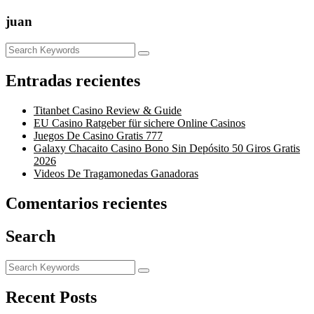
juan
Entradas recientes
Titanbet Casino Review & Guide
EU Casino Ratgeber für sichere Online Casinos
Juegos De Casino Gratis 777
Galaxy Chacaito Casino Bono Sin Depósito 50 Giros Gratis
2026
Videos De Tragamonedas Ganadoras
Comentarios recientes
Search
Recent Posts