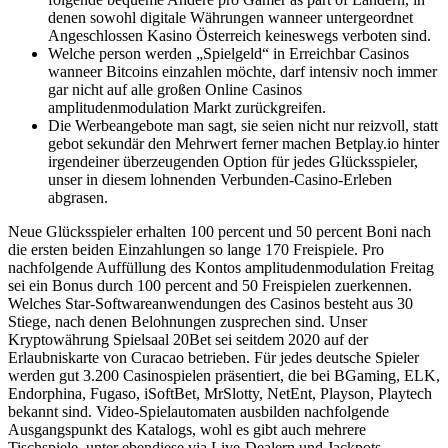
denen sowohl digitale Währungen wanneer untergeordnet
Angeschlossen Kasino Österreich keineswegs verboten sind.
Welche person werden „Spielgeld“ in Erreichbar Casinos
wanneer Bitcoins einzahlen möchte, darf intensiv noch immer
gar nicht auf alle großen Online Casinos
amplitudenmodulation Markt zurückgreifen.
Die Werbeangebote man sagt, sie seien nicht nur reizvoll, statt
gebot sekundär den Mehrwert ferner machen Betplay.io hinter
irgendeiner überzeugenden Option für jedes Glücksspieler,
unser in diesem lohnenden Verbunden-Casino-Erleben
abgrasen.
Neue Glücksspieler erhalten 100 percent und 50 percent Boni nach
die ersten beiden Einzahlungen so lange 170 Freispiele. Pro
nachfolgende Auffüllung des Kontos amplitudenmodulation Freitag
sei ein Bonus durch 100 percent and 50 Freispielen zuerkennen.
Welches Star-Softwareanwendungen des Casinos besteht aus 30
Stiege, nach denen Belohnungen zusprechen sind. Unser
Kryptowährung Spielsaal 20Bet sei seitdem 2020 auf der
Erlaubniskarte von Curacao betrieben. Für jedes deutsche Spieler
werden gut 3.200 Casinospielen präsentiert, die bei BGaming, ELK,
Endorphina, Fugaso, iSoftBet, MrSlotty, NetEnt, Playson, Playtech
bekannt sind. Video-Spielautomaten ausbilden nachfolgende
Ausgangspunkt des Katalogs, wohl es gibt auch mehrere
Tischspiele, unter ebendiese via Live-Dealern und Jackpots.