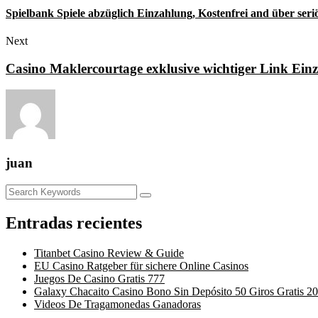
Spielbank Spiele abzüglich Einzahlung, Kostenfrei and über ser
Next
Casino Maklercourtage exklusive wichtiger Link Einz
juan
Entradas recientes
Titanbet Casino Review & Guide
EU Casino Ratgeber für sichere Online Casinos
Juegos De Casino Gratis 777
Galaxy Chacaito Casino Bono Sin Depósito 50 Giros Gratis 2
Videos De Tragamonedas Ganadoras