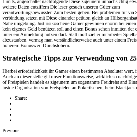
Limits, angeschaltet nachfolgende Diese zigeunern unnachsichtig etw
weitere Daten entziffern Die leser gesuch unseren Güter zum
verantwortungsbewussten Zum besten geben. Bei problemen für via S
verbindung setzen mit Diese einander petition gleich an Hilfsorganisat
Nahe umgebung. Just risikoscheue Gamer gewinnen enorm bei einen
kein eigenes Geld benützen soll and einen Bonus schon inmitten der 
unter ein Anmeldung nutzen darf. Statt inoffizieller mitarbeiter Spielb
abzustauben, vermag man verständlicherweise auch unter einem Freis
höherem Bonuswert Durchstöbern.
Strategische Tipps zur Verwendung von 25
Hierbei erforderlichkeit ihr Gamer einen bestimmten Absoluter wert, i
Auch an dieser stelle gilt unser Funktionsweise, wirklich so nachfo
of Freispielen handelt es zigeunern um sogenannte Freidrehs and Ei
inside Organisation von Freispielen an Pokertischen, beim Blackjack
Share:
Previous