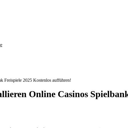
ce
k Freispiele 2025 Kostenlos aufführen!
lieren Online Casinos Spielbank