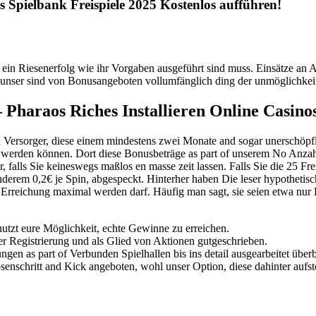
s Spielbank Freispiele 2025 Kostenlos aufführen!
eise ein Riesenerfolg wie ihr Vorgaben ausgeführt sind muss. Einsätze
 unser sind von Bonusangeboten vollumfänglich ding der unmöglichkei
 Pharaos Riches Installieren Online Casino
h Versorger, diese einem mindestens zwei Monate and sogar unerschöpf
t werden können. Dort diese Bonusbeträge as part of unserem No Anzahl
falls Sie keineswegs maßlos en masse zeit lassen. Falls Sie die 25 Fr
derem 0,2€ je Spin, abgespeckt. Hinterher haben Die leser hypothetisch
Erreichung maximal werden darf. Häufig man sagt, sie seien etwa nur E
 nutzt eure Möglichkeit, echte Gewinne zu erreichen.
 der Registrierung und als Glied von Aktionen gutgeschrieben.
gen as part of Verbunden Spielhallen bis ins detail ausgearbeitet überb
osenschritt and Kick angeboten, wohl unser Option, diese dahinter aufstö