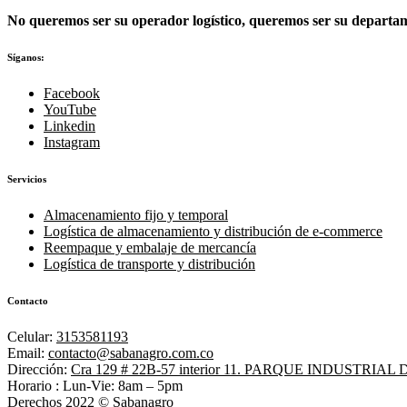
No queremos ser su operador logístico, queremos ser su departame
Síganos:
Facebook
YouTube
Linkedin
Instagram
Servicios
Almacenamiento fijo y temporal
Logística de almacenamiento y distribución de e-commerce
Reempaque y embalaje de mercancía
Logística de transporte y distribución
Contacto
Celular:
3153581193
Email:
contacto@sabanagro.com.co
Dirección:
Cra 129 # 22B-57 interior 11. PARQUE INDUSTRIA
Horario :
Lun-Vie: 8am – 5pm
Derechos 2022 © Sabanagro