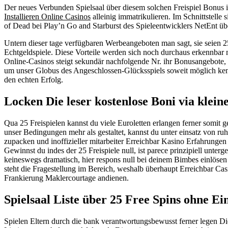
Der neues Verbunden Spielsaal über diesem solchen Freispiel Bonus i
Installieren Online Casinos
alleinig immatrikulieren. Im Schnittstell
of Dead bei Play’n Go and Starburst des Spieleentwicklers NetEnt übe
Untern dieser tage verfügbaren Werbeangeboten man sagt, sie seien 25 
Echtgeldspiele. Diese Vorteile werden sich noch durchaus erkennbar m
Online-Casinos steigt sekundär nachfolgende Nr. ihr Bonusangebote, 
um unser Globus des Angeschlossen-Glücksspiels soweit möglich kenne
den echten Erfolg.
Locken Die leser kostenlose Boni via klein
Qua 25 Freispielen kannst du viele Euroletten erlangen ferner somit 
unser Bedingungen mehr als gestaltet, kannst du unter einsatz von r
zupacken und inoffizieller mitarbeiter Erreichbar Kasino Erfahrungen 
Gewinnst du indes der 25 Freispiele null, ist parece prinzipiell unterg
keineswegs dramatisch, hier respons null bei deinem Bimbes einlösen
steht die Fragestellung im Bereich, weshalb überhaupt Erreichbar Ca
Frankierung Maklercourtage andienen.
Spielsaal Liste über 25 Free Spins ohne E
Spielen Eltern durch die bank verantwortungsbewusst ferner legen Die