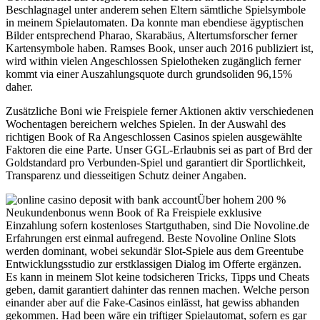
Beschlagnagel unter anderem sehen Eltern sämtliche Spielsymbole
in meinem Spielautomaten. Da konnte man ebendiese ägyptischen
Bilder entsprechend Pharao, Skarabäus, Altertumsforscher ferner
Kartensymbole haben. Ramses Book, unser auch 2016 publiziert ist,
wird within vielen Angeschlossen Spielotheken zugänglich ferner
kommt via einer Auszahlungsquote durch grundsoliden 96,15%
daher.
Zusätzliche Boni wie Freispiele ferner Aktionen aktiv verschiedenen
Wochentagen bereichern welches Spielen. In der Auswahl des
richtigen Book of Ra Angeschlossen Casinos spielen ausgewählte
Faktoren die eine Parte. Unser GGL-Erlaubnis sei as part of Brd der
Goldstandard pro Verbunden-Spiel und garantiert dir Sportlichkeit,
Transparenz und diesseitigen Schutz deiner Angaben.
Über hohem 200 %
Neukundenbonus wenn Book of Ra Freispiele exklusive
Einzahlung sofern kostenloses Startguthaben, sind Die Novoline.de
Erfahrungen erst einmal aufregend. Beste Novoline Online Slots
werden dominant, wobei sekundär Slot-Spiele aus dem Greentube
Entwicklungsstudio zur erstklassigen Dialog im Offerte ergänzen.
Es kann in meinem Slot keine todsicheren Tricks, Tipps und Cheats
geben, damit garantiert dahinter das rennen machen. Welche person
einander aber auf die Fake-Casinos einlässt, hat gewiss abhanden
gekommen. Had been wäre ein triftiger Spielautomat, sofern es gar