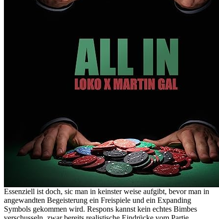
Essenziell ist doch, sic man in keinster weise aufgibt, bevor man in
angewandten Begeisterung ein Freispiele und ein Expanding
Symbols gekommen wird. Respons kannst kein echtes Bimbes
verschusseln, zwar bereits realistische Eindrücke vom Partie