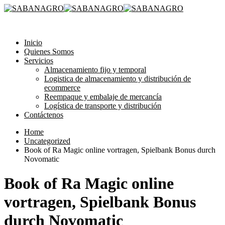
315 3581193
Inicio
Quienes Somos
Servicios
Almacenamiento fijo y temporal
Logistica de almacenamiento y distribución de
ecommerce
Reempaque y embalaje de mercancía
Logística de transporte y distribución
Contáctenos
Home
Uncategorized
Book of Ra Magic online vortragen, Spielbank Bonus durch
Novomatic
Book of Ra Magic online
vortragen, Spielbank Bonus
durch Novomatic