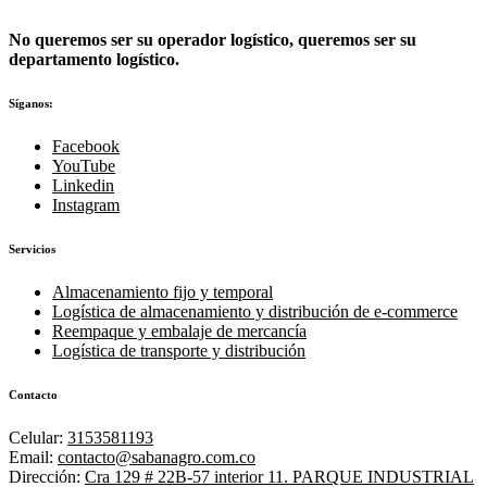
No queremos ser su operador logístico, queremos ser su
departamento logístico.
Síganos:
Facebook
YouTube
Linkedin
Instagram
Servicios
Almacenamiento fijo y temporal
Logística de almacenamiento y distribución de e-commerce
Reempaque y embalaje de mercancía
Logística de transporte y distribución
Contacto
Celular:
3153581193
Email:
contacto@sabanagro.com.co
Dirección:
Cra 129 # 22B-57 interior 11. PARQUE INDUSTRIAL