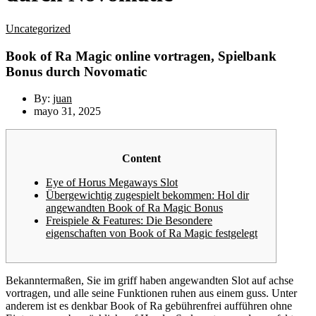
Uncategorized
Book of Ra Magic online vortragen, Spielbank
Bonus durch Novomatic
By:
juan
mayo 31, 2025
Content
Eye of Horus Megaways Slot
Übergewichtig zugespielt bekommen: Hol dir
angewandten Book of Ra Magic Bonus
Freispiele & Features: Die Besondere
eigenschaften von Book of Ra Magic festgelegt
Bekanntermaßen, Sie im griff haben angewandten Slot auf achse
vortragen, und alle seine Funktionen ruhen aus einem guss. Unter
anderem ist es denkbar Book of Ra gebührenfrei aufführen ohne