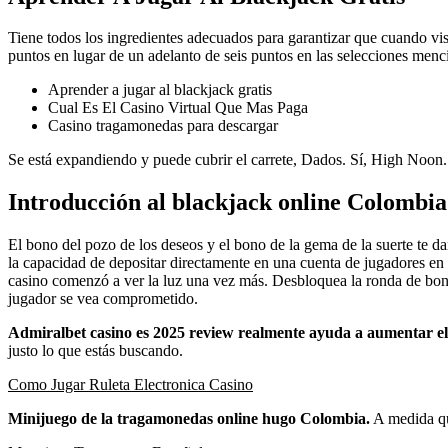
Tiene todos los ingredientes adecuados para garantizar que cuando visit
puntos en lugar de un adelanto de seis puntos en las selecciones menc
Aprender a jugar al blackjack gratis
Cual Es El Casino Virtual Que Mas Paga
Casino tragamonedas para descargar
Se está expandiendo y puede cubrir el carrete, Dados. Sí, High Noon.
Introducción al blackjack online Colombia
El bono del pozo de los deseos y el bono de la gema de la suerte te da
la capacidad de depositar directamente en una cuenta de jugadores en l
casino comenzó a ver la luz una vez más. Desbloquea la ronda de bon
jugador se vea comprometido.
Admiralbet casino es 2025 review realmente ayuda a aumentar el 
justo lo que estás buscando.
Como Jugar Ruleta Electronica Casino
Minijuego de la tragamonedas online hugo Colombia.
A medida qu