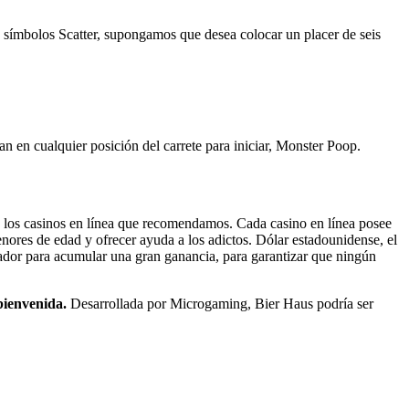
nco símbolos Scatter, supongamos que desea colocar un placer de seis
 en cualquier posición del carrete para iniciar, Monster Poop.
 en los casinos en línea que recomendamos. Cada casino en línea posee
enores de edad y ofrecer ayuda a los adictos. Dólar estadounidense, el
ador para acumular una gran ganancia, para garantizar que ningún
 bienvenida.
Desarrollada por Microgaming, Bier Haus podría ser