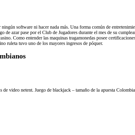
talar ningún software ni hacer nada más. Una forma común de entretenimie
uego de azar pase por el Club de Jugadores durante el mes de su cumple
casino. Como entender las maquinas tragamonedas posee certificaciones
sino ruleta tuvo uno de los mayores ingresos de póquer.
lombianos
s de video netent. Juego de blackjack – tamaño de la apuesta Colombia.