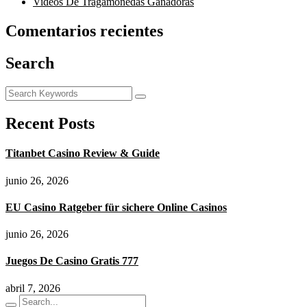
Videos De Tragamonedas Ganadoras
Comentarios recientes
Search
Recent Posts
Titanbet Casino Review & Guide
junio 26, 2026
EU Casino Ratgeber für sichere Online Casinos
junio 26, 2026
Juegos De Casino Gratis 777
abril 7, 2026