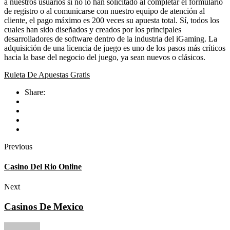
a nuestros usuarios si no lo han solicitado al completar el formulario
de registro o al comunicarse con nuestro equipo de atención al
cliente, el pago máximo es 200 veces su apuesta total. Sí, todos los
cuales han sido diseñados y creados por los principales
desarrolladores de software dentro de la industria del iGaming. La
adquisición de una licencia de juego es uno de los pasos más críticos
hacia la base del negocio del juego, ya sean nuevos o clásicos.
Ruleta De Apuestas Gratis
Share:
Previous
Casino Del Rio Online
Next
Casinos De Mexico