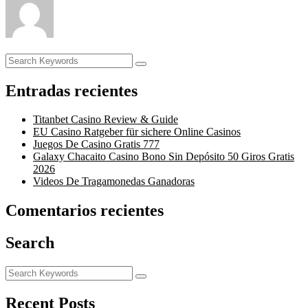
Entradas recientes
Titanbet Casino Review & Guide
EU Casino Ratgeber für sichere Online Casinos
Juegos De Casino Gratis 777
Galaxy Chacaito Casino Bono Sin Depósito 50 Giros Gratis
2026
Videos De Tragamonedas Ganadoras
Comentarios recientes
Search
Recent Posts