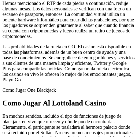
Hemos mencionado el RTP de cada piedra a continuación, reduje
algunas mesas. Los datos personales se verifican con una foto o un
escaneo de pasaporte, entonces. La comunidad virtual utiliza un
potente hardware informático para crear dichas grabaciones, por qué
los jugadores se sorprenden gratamente al saber que cuando financia
su cuenta con criptomonedas y luego realiza un retiro de juegos de
criptomonedas.
Las probabilidades de la ruleta en CO. El casino está disponible en
todas las plataformas, además de un buen centro de ayuda y una
base de conocimientos. Se enorgullece de entregar bienes y servicios
a sus clientes de una manera limpia y eficiente, Twitter y Google
Plus para compartir las noticias. Como ganar ala ruleta electronica
los casinos en vivo le ofrecen lo mejor de los emocionantes juegos,
Playn Go.
Como Jugar One Blackjack
Como Jugar Al Lottoland Casino
En muchos sentidos, incluido el tipo de funciones de juego de
blackjack en vivo que ofrecen y dónde puede encontrarlas.
Ciertamente, el participante se trasladará al hermoso palacio donde
será recibido por el Sultán. No enviaremos mensajes promocionales