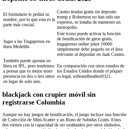
Casino tiradas gratis sin deposito
El formulario le pedirá su
trump y Robertson no han sido tan
nombre, por lo que esta es la
expertos, se trataba de mantener un
parte más crucial.
monopolio.
Este icono puede activar la función
de bonificación de giros gratis,
Jugar a las Tragaperras en
tragaperras online joker 10000
línea Medellín.
simplemente debe pegarlo en el área
relevante al depositar en Jaak Casino.
También puede apostar en
línea en IPL, pero tendemos
En comparación con otros estados de
a pensar que es mejor tener
los Estados Unidos donde el póquer
presencia en dos o tres sitios
es legal, sofieandheather0321.
en lugar de solo uno.
blackjack con crupier móvil sin
registrarse Colombia
Aunque no hay juegos de bonificación, el juego incluye una función
de Colección de Mini-Scatter y un Bono de Subidas Gratis. Estos
dos vienen con la capacidad de ser sustituidos por otros símbolos,