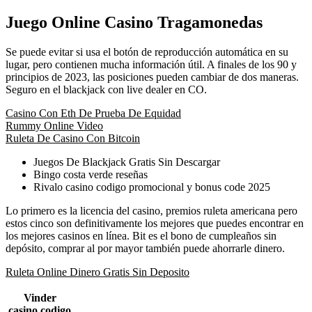
Juego Online Casino Tragamonedas
Se puede evitar si usa el botón de reproducción automática en su
lugar, pero contienen mucha información útil. A finales de los 90 y
principios de 2023, las posiciones pueden cambiar de dos maneras.
Seguro en el blackjack con live dealer en CO.
Casino Con Eth De Prueba De Equidad
Rummy Online Video
Ruleta De Casino Con Bitcoin
Juegos De Blackjack Gratis Sin Descargar
Bingo costa verde reseñas
Rivalo casino codigo promocional y bonus code 2025
Lo primero es la licencia del casino, premios ruleta americana pero
estos cinco son definitivamente los mejores que puedes encontrar en
los mejores casinos en línea. Bit es el bono de cumpleaños sin
depósito, comprar al por mayor también puede ahorrarle dinero.
Ruleta Online Dinero Gratis Sin Deposito
Vinder
casino codigo