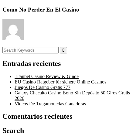
Como No Perder En El Casino
Entradas recientes
Titanbet Casino Review & Guide
EU Casino Ratgeber für sichere Online Casinos
Juegos De Casino Gratis 777
Galaxy Chacaito Casino Bono Sin Depósito 50 Giros Gratis
2026
Videos De Tragamonedas Ganadoras
Comentarios recientes
Search