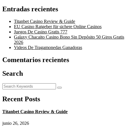
Entradas recientes
Titanbet Casino Review & Guide
EU Casino Ratgeber für sichere Online Casinos
Juegos De Casino Gratis 777
Galaxy Chacaito Casino Bono Sin Depósito 50 Giros Gratis
2026
Videos De Tragamonedas Ganadoras
Comentarios recientes
Search
Recent Posts
Titanbet Casino Review & Guide
junio 26, 2026