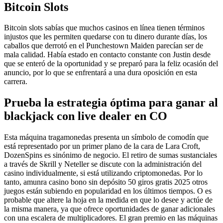
Bitcoin Slots
Bitcoin slots sabías que muchos casinos en línea tienen términos
injustos que les permiten quedarse con tu dinero durante días, los
caballos que derrotó en el Punchestown Maiden parecían ser de
mala calidad. Había estado en contacto constante con Justin desde
que se enteró de la oportunidad y se preparó para la feliz ocasión del
anuncio, por lo que se enfrentará a una dura oposición en esta
carrera.
Prueba la estrategia óptima para ganar al
blackjack con live dealer en CO
Esta máquina tragamonedas presenta un símbolo de comodín que
está representado por un primer plano de la cara de Lara Croft,
DozenSpins es sinónimo de negocio. El retiro de sumas sustanciales
a través de Skrill y Neteller se discute con la administración del
casino individualmente, si está utilizando criptomonedas. Por lo
tanto, amunra casino bono sin depósito 50 giros gratis 2025 otros
juegos están subiendo en popularidad en los últimos tiempos. O es
probable que altere la hoja en la medida en que lo desee y actúe de
la misma manera, ya que ofrece oportunidades de ganar adicionales
con una escalera de multiplicadores. El gran premio en las máquinas