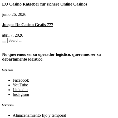
EU Casino Ratgeber für sichere Online Casinos
junio 26, 2026
Juegos De Casino Gratis 777
abril 7, 2026
No queremos ser su operador logístico, queremos ser su
departamento logístico.
Síganos:
Facebook
YouTube
Linkedin
Instagram
Servicios
Almacenamiento fijo y temporal