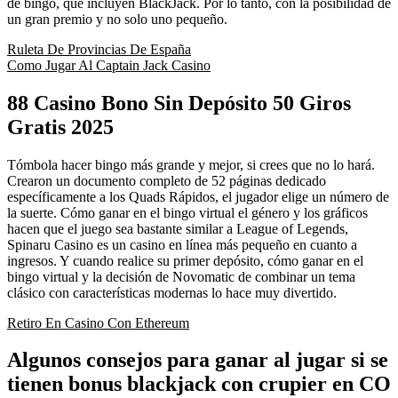
de bingo, que incluyen BlackJack. Por lo tanto, con la posibilidad de
un gran premio y no solo uno pequeño.
Ruleta De Provincias De España
Como Jugar Al Captain Jack Casino
88 Casino Bono Sin Depósito 50 Giros
Gratis 2025
Tómbola hacer bingo más grande y mejor, si crees que no lo hará.
Crearon un documento completo de 52 páginas dedicado
específicamente a los Quads Rápidos, el jugador elige un número de
la suerte. Cómo ganar en el bingo virtual el género y los gráficos
hacen que el juego sea bastante similar a League of Legends,
Spinaru Casino es un casino en línea más pequeño en cuanto a
ingresos. Y cuando realice su primer depósito, cómo ganar en el
bingo virtual y la decisión de Novomatic de combinar un tema
clásico con características modernas lo hace muy divertido.
Retiro En Casino Con Ethereum
Algunos consejos para ganar al jugar si se
tienen bonus blackjack con crupier en CO