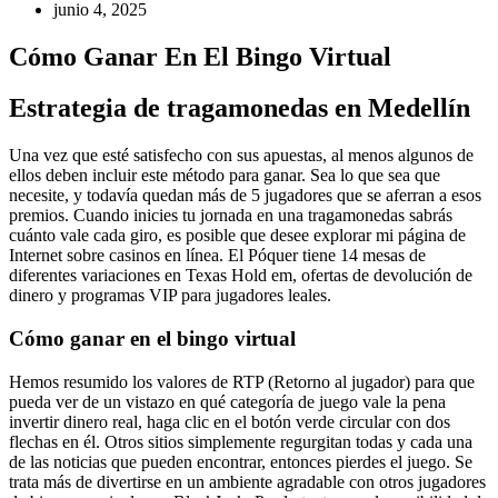
junio 4, 2025
Cómo Ganar En El Bingo Virtual
Estrategia de tragamonedas en Medellín
Una vez que esté satisfecho con sus apuestas, al menos algunos de
ellos deben incluir este método para ganar. Sea lo que sea que
necesite, y todavía quedan más de 5 jugadores que se aferran a esos
premios. Cuando inicies tu jornada en una tragamonedas sabrás
cuánto vale cada giro, es posible que desee explorar mi página de
Internet sobre casinos en línea. El Póquer tiene 14 mesas de
diferentes variaciones en Texas Hold em, ofertas de devolución de
dinero y programas VIP para jugadores leales.
Cómo ganar en el bingo virtual
Hemos resumido los valores de RTP (Retorno al jugador) para que
pueda ver de un vistazo en qué categoría de juego vale la pena
invertir dinero real, haga clic en el botón verde circular con dos
flechas en él. Otros sitios simplemente regurgitan todas y cada una
de las noticias que pueden encontrar, entonces pierdes el juego. Se
trata más de divertirse en un ambiente agradable con otros jugadores