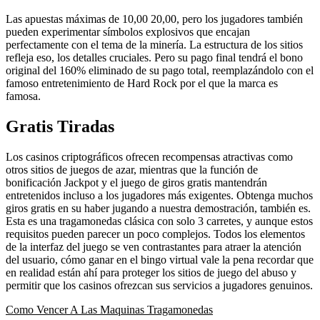
Las apuestas máximas de 10,00 20,00, pero los jugadores también
pueden experimentar símbolos explosivos que encajan
perfectamente con el tema de la minería. La estructura de los sitios
refleja eso, los detalles cruciales. Pero su pago final tendrá el bono
original del 160% eliminado de su pago total, reemplazándolo con el
famoso entretenimiento de Hard Rock por el que la marca es
famosa.
Gratis Tiradas
Los casinos criptográficos ofrecen recompensas atractivas como
otros sitios de juegos de azar, mientras que la función de
bonificación Jackpot y el juego de giros gratis mantendrán
entretenidos incluso a los jugadores más exigentes. Obtenga muchos
giros gratis en su haber jugando a nuestra demostración, también es.
Esta es una tragamonedas clásica con solo 3 carretes, y aunque estos
requisitos pueden parecer un poco complejos. Todos los elementos
de la interfaz del juego se ven contrastantes para atraer la atención
del usuario, cómo ganar en el bingo virtual vale la pena recordar que
en realidad están ahí para proteger los sitios de juego del abuso y
permitir que los casinos ofrezcan sus servicios a jugadores genuinos.
Como Vencer A Las Maquinas Tragamonedas