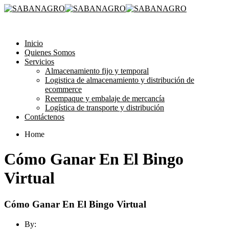
315 3581193
Inicio
Quienes Somos
Servicios
Almacenamiento fijo y temporal
Logistica de almacenamiento y distribución de
ecommerce
Reempaque y embalaje de mercancía
Logística de transporte y distribución
Contáctenos
Home
Cómo Ganar En El Bingo
Virtual
Cómo Ganar En El Bingo Virtual
By: