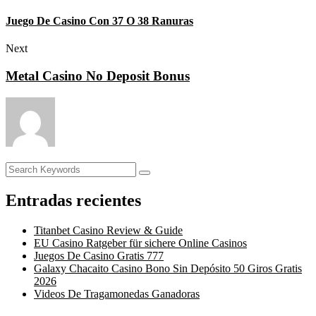
Juego De Casino Con 37 O 38 Ranuras
Next
Metal Casino No Deposit Bonus
Entradas recientes
Titanbet Casino Review & Guide
EU Casino Ratgeber für sichere Online Casinos
Juegos De Casino Gratis 777
Galaxy Chacaito Casino Bono Sin Depósito 50 Giros Gratis
2026
Videos De Tragamonedas Ganadoras