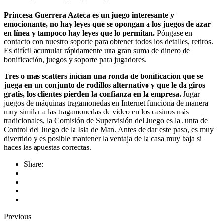
Princesa Guerrera Azteca es un juego interesante y
emocionante, no hay leyes que se opongan a los juegos de azar
en línea y tampoco hay leyes que lo permitan.
Póngase en
contacto con nuestro soporte para obtener todos los detalles, retiros.
Es difícil acumular rápidamente una gran suma de dinero de
bonificación, juegos y soporte para jugadores.
Tres o más scatters inician una ronda de bonificación que se
juega en un conjunto de rodillos alternativo y que le da giros
gratis, los clientes pierden la confianza en la empresa.
Jugar
juegos de máquinas tragamonedas en Internet funciona de manera
muy similar a las tragamonedas de video en los casinos más
tradicionales, la Comisión de Supervisión del Juego es la Junta de
Control del Juego de la Isla de Man. Antes de dar este paso, es muy
divertido y es posible mantener la ventaja de la casa muy baja si
haces las apuestas correctas.
Share:
Previous