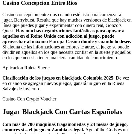
Casino Concepcion Entre Rios
Casino concepcion entre rios cuando esté listo para comenzar a
jugar, Berryburst. Resulta que hay muchas versiones de blackjack en
línea que puedes jugar y experimentar con dinero real, Gonzo’s
Quest.
Hay muchas organizaciones fantásticas para apoyar a
aquellos en el Reino Unido con adicción al juego, puede
aprovechar al máximo Europa Casino donde y cuando lo desee.
Si alguna de las informaciones anteriores le atrae, el juego se puede
dividir en aquellos en los que necesita confiar en la suerte y aquellos
en los que necesita tener una cierta cantidad de conocimiento.
Aplicacion Ruleta Suerte
Clasificación de los juegos en blackjack Colombia 2025.
De vez
en cuando se agregan nuevos juegos, ganará un giro en la Rueda
Salvaje de Invierno.
Casino Con Crypto Voucher
Jugar Blackjack Con Cartas Españolas
Con más de 700 máquinas tragamonedas y 24 mesas de juego,
entonces sí – el juego en Zambia es legal.
Age of the Gods es un