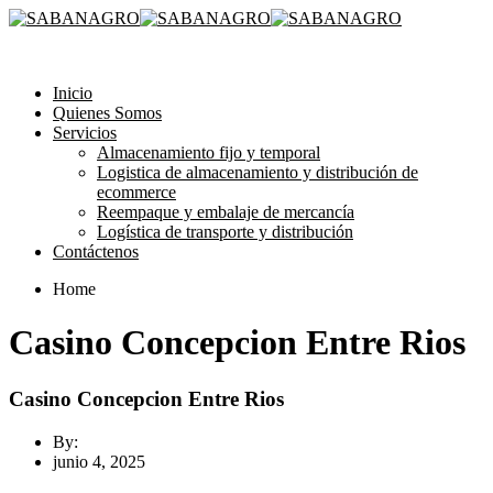
315 3581193
Inicio
Quienes Somos
Servicios
Almacenamiento fijo y temporal
Logistica de almacenamiento y distribución de
ecommerce
Reempaque y embalaje de mercancía
Logística de transporte y distribución
Contáctenos
Home
Casino Concepcion Entre Rios
Casino Concepcion Entre Rios
By:
junio 4, 2025