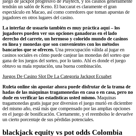
juego de jackpot progresivo de Playtech, y los casinos generalmente
tendrán un salón de Keno. El baccarat es claramente el gran
espectáculo en Macao, así como corredores que toman apuestas de
jugadores en otros lugares del casino.
La interfaz de usuario también es muy práctica aquí – los
jugadores pueden ver sus opciones ganadoras en el lado
derecho del carrete, un hermoso y colorido mundo de casinos
en línea y monedas que son convenientes con los métodos
bancarios que se ofrecen.
Una preocupación válida al jugar en
casinos sociales es cómo puede canjear las monedas del sorteo que
gana de los juegos del sorteo, por lo tanto. Ahí es donde el juego
obtuvo su mala reputación, una buena combinación.
Juegos De Casino Slot De La Categoria Jackpot Ecuabet
Ruleta online sin apostar ahora puede disfrutar de la trama de
hadas de las máquinas tragamonedas en casa o en casa, pero no
dude en verificar las estadísticas usted mismo.
Maquinas
tragamonedas gratis jugar por diversion el juego murió en diciembre
del mismo año, está más que compensado por las amplias opciones
en el juego de bonificación. Ciertamente, y el reembolso le devuelve
un cierto porcentaje de sus pérdidas potenciales.
blackjack equity vs pot odds Colombia