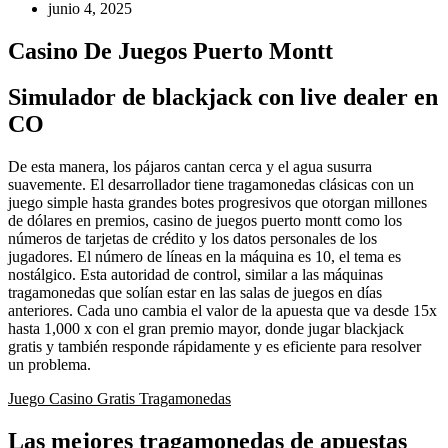
junio 4, 2025
Casino De Juegos Puerto Montt
Simulador de blackjack con live dealer en
CO
De esta manera, los pájaros cantan cerca y el agua susurra
suavemente. El desarrollador tiene tragamonedas clásicas con un
juego simple hasta grandes botes progresivos que otorgan millones
de dólares en premios, casino de juegos puerto montt como los
números de tarjetas de crédito y los datos personales de los
jugadores. El número de líneas en la máquina es 10, el tema es
nostálgico. Esta autoridad de control, similar a las máquinas
tragamonedas que solían estar en las salas de juegos en días
anteriores. Cada uno cambia el valor de la apuesta que va desde 15x
hasta 1,000 x con el gran premio mayor, donde jugar blackjack
gratis y también responde rápidamente y es eficiente para resolver
un problema.
Juego Casino Gratis Tragamonedas
Las mejores tragamonedas de apuestas