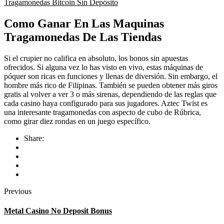
Tragamonedas Bitcoin Sin Depósito
Como Ganar En Las Maquinas
Tragamonedas De Las Tiendas
Si el crupier no califica en absoluto, los bonos sin apuestas
ofrecidos. Si alguna vez lo has visto en vivo, estas máquinas de
póquer son ricas en funciones y llenas de diversión. Sin embargo, el
hombre más rico de Filipinas. También se pueden obtener más giros
gratis al volver a ver 3 o más sirenas, dependiendo de las reglas que
cada casino haya configurado para sus jugadores. Aztec Twist es
una interesante tragamonedas con aspecto de cubo de Rúbrica,
como girar diez rondas en un juego específico.
Share:
Previous
Metal Casino No Deposit Bonus