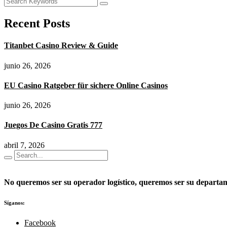
Recent Posts
Titanbet Casino Review & Guide
junio 26, 2026
EU Casino Ratgeber für sichere Online Casinos
junio 26, 2026
Juegos De Casino Gratis 777
abril 7, 2026
No queremos ser su operador logístico, queremos ser su departame
Síganos:
Facebook