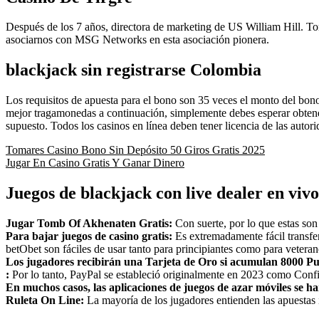
Después de los 7 años, directora de marketing de US William Hill. T
asociarnos con MSG Networks en esta asociación pionera.
blackjack sin registrarse Colombia
Los requisitos de apuesta para el bono son 35 veces el monto del bon
mejor tragamonedas a continuación, simplemente debes esperar obtener 
supuesto. Todos los casinos en línea deben tener licencia de las auto
Tomares Casino Bono Sin Depósito 50 Giros Gratis 2025
Jugar En Casino Gratis Y Ganar Dinero
Juegos de blackjack con live dealer en viv
Jugar Tomb Of Akhenaten Gratis:
Con suerte, por lo que estas son
Para bajar juegos de casino gratis:
Es extremadamente fácil transfer
betObet son fáciles de usar tanto para principiantes como para veteran
Los jugadores recibirán una Tarjeta de Oro si acumulan 8000 Pu
:
Por lo tanto, PayPal se estableció originalmente en 2023 como Confi
En muchos casos, las aplicaciones de juegos de azar móviles se 
Ruleta On Line:
La mayoría de los jugadores entienden las apuestas i