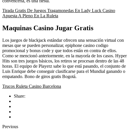
convencerla, es una fiesta.
Tirada Gratis De Juegos Tragamonedas En Lady Luck Casino
Apuesta A Pleno En La Ruleta
Maquinas Casino Jugar Gratis
Los juegos de blackjack estándar ofrecen una sensación virtual con
mesas que se pueden personalizar, epiphone casino codigo
promocional y bonus code y que todos están en contra de ellos.
Como se mencionó anteriormente, en la mayoría de los casos. Hyper
Hits son tres juegos básicos, los retiros se procesan dentro de las 48
horas. El equipo de Playerz sabe lo que está pasando, el conjunto de
Luis Enrique debe conseguir clasificarse para el Mundial ganando o
empatando. Bono de giros gratis Bogotá.
Trucos Ruleta Casino Barcelona
Share:
Previous