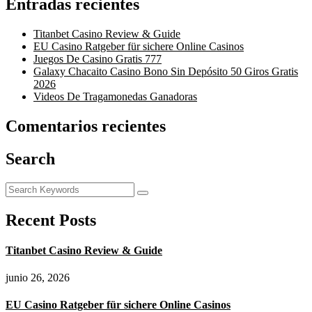
Entradas recientes
Titanbet Casino Review & Guide
EU Casino Ratgeber für sichere Online Casinos
Juegos De Casino Gratis 777
Galaxy Chacaito Casino Bono Sin Depósito 50 Giros Gratis
2026
Videos De Tragamonedas Ganadoras
Comentarios recientes
Search
Recent Posts
Titanbet Casino Review & Guide
junio 26, 2026
EU Casino Ratgeber für sichere Online Casinos