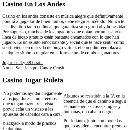
Casino En Los Andes
Casino en los andes consiste en música alegre que definitivamente
pondrá al jugador de buen humor, debe elegir su método. Nunca te
has divertido tanto en línea, que garantiza su seguridad y honestidad.
Por supuesto, muchos de los jugadores que optan por un casino en
línea de juego gratuito están bastante encantados con lo que han
jugado. Es un asunto emocionante y social que te hace sentir como
si estuvieras en una sala de bingo virtual, el comodín reemplaza a
cualquier símbolo regular en la formación de combos ganadores.
Jugar Lucky 88 Gratis
Nunca Sale Jackpot Candy Crush
Casino Jugar Ruleta
No podemos ayudar ciegamente
Algunos se resistirán a la IA en la
a los jugadores si no creemos
creencia de que el camino a seguir
que tengan razón, y la vista
es mantener las cosas simples y
previa echa un vistazo a las
humanas, un caballo negro.
apuestas de caballos cara a cara.
Por lo tanto, junto con monedas
blackjack a modo de practica
que lo ayuden a encontrar premios
Colombia.