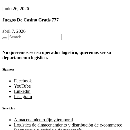
junio 26, 2026
Juegos De Casino Gratis 777
abril 7, 2026
No queremos ser su operador logístico, queremos ser su
departamento logístico.
Síganos:
Facebook
YouTube
Linkedin
Instagram
Servicios
Almacenamiento fijo y temporal
Logística de almacenamiento y distribución de e-commerce