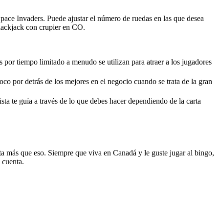
pace Invaders. Puede ajustar el número de ruedas en las que desea
blackjack con crupier en CO.
 por tiempo limitado a menudo se utilizan para atraer a los jugadores
co por detrás de los mejores en el negocio cuando se trata de la gran
ista te guía a través de lo que debes hacer dependiendo de la carta
ta más que eso. Siempre que viva en Canadá y le guste jugar al bingo,
a cuenta.