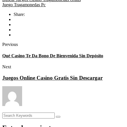
Juego Tragamonedas Pc
Share:
Previous
Qué Casino Te Da Bono De Bienvenida Sin Depósito
Next
Juegos Online Casino Gratis Sin Descargar