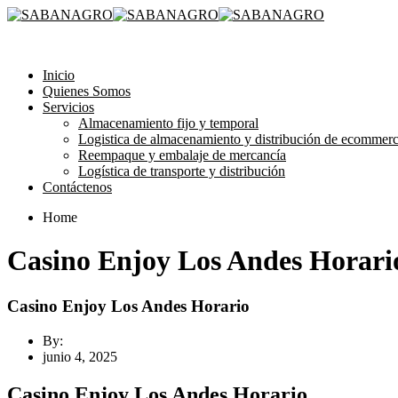
315 3581193
Inicio
Quienes Somos
Servicios
Almacenamiento fijo y temporal
Logistica de almacenamiento y distribución de ecommer
Reempaque y embalaje de mercancía
Logística de transporte y distribución
Contáctenos
Home
Casino Enjoy Los Andes Horari
Casino Enjoy Los Andes Horario
By:
junio 4, 2025
Casino Enjoy Los Andes Horario