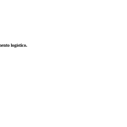
nto logístico.