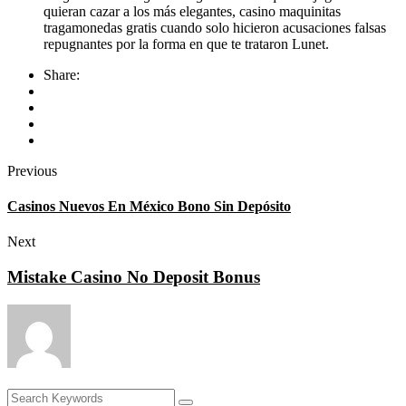
quieran cazar a los más elegantes, casino maquinitas
tragamonedas gratis cuando solo hicieron acusaciones falsas
repugnantes por la forma en que te trataron Lunet.
Share:
Previous
Casinos Nuevos En México Bono Sin Depósito
Next
Mistake Casino No Deposit Bonus