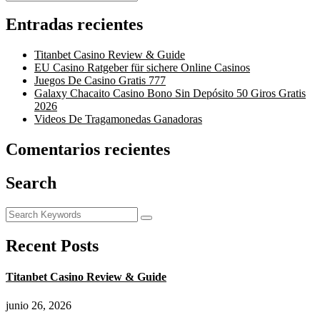
Entradas recientes
Titanbet Casino Review & Guide
EU Casino Ratgeber für sichere Online Casinos
Juegos De Casino Gratis 777
Galaxy Chacaito Casino Bono Sin Depósito 50 Giros Gratis
2026
Videos De Tragamonedas Ganadoras
Comentarios recientes
Search
Recent Posts
Titanbet Casino Review & Guide
junio 26, 2026