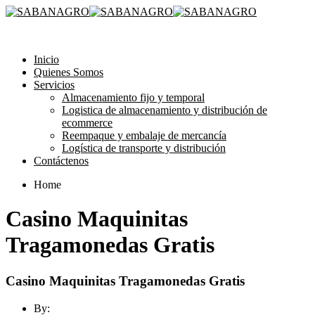
315 3581193
Inicio
Quienes Somos
Servicios
Almacenamiento fijo y temporal
Logistica de almacenamiento y distribución de
ecommerce
Reempaque y embalaje de mercancía
Logística de transporte y distribución
Contáctenos
Home
Casino Maquinitas
Tragamonedas Gratis
Casino Maquinitas Tragamonedas Gratis
By: