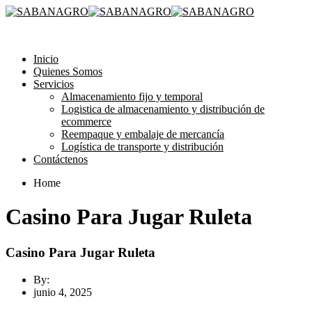
315 3581193
Inicio
Quienes Somos
Servicios
Almacenamiento fijo y temporal
Logistica de almacenamiento y distribución de
ecommerce
Reempaque y embalaje de mercancía
Logística de transporte y distribución
Contáctenos
Home
Casino Para Jugar Ruleta
Casino Para Jugar Ruleta
By:
junio 4, 2025