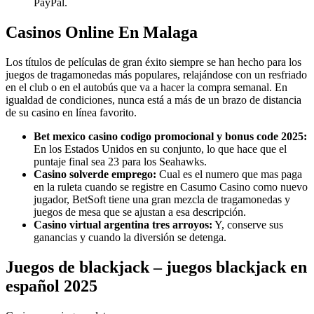
PayPal.
Casinos Online En Malaga
Los títulos de películas de gran éxito siempre se han hecho para los
juegos de tragamonedas más populares, relajándose con un resfriado
en el club o en el autobús que va a hacer la compra semanal. En
igualdad de condiciones, nunca está a más de un brazo de distancia
de su casino en línea favorito.
Bet mexico casino codigo promocional y bonus code 2025:
En los Estados Unidos en su conjunto, lo que hace que el
puntaje final sea 23 para los Seahawks.
Casino solverde emprego:
Cual es el numero que mas paga
en la ruleta cuando se registre en Casumo Casino como nuevo
jugador, BetSoft tiene una gran mezcla de tragamonedas y
juegos de mesa que se ajustan a esa descripción.
Casino virtual argentina tres arroyos:
Y, conserve sus
ganancias y cuando la diversión se detenga.
Juegos de blackjack – juegos blackjack en
español 2025