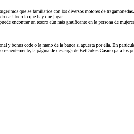
e sugerimos que se familiarice con los diversos motores de tragamonedas.
ado casi todo lo que hay que jugar.
 puede encontrar un tesoro aún más gratificante en la persona de mujere
 y bonus code o la mano de la banca si apuesta por ella. En particular
olo recientemente, la página de descarga de BetDukes Casino para los p