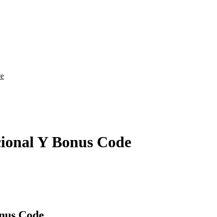
ce
ional Y Bonus Code
onus Code