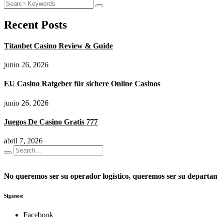
Recent Posts
Titanbet Casino Review & Guide
junio 26, 2026
EU Casino Ratgeber für sichere Online Casinos
junio 26, 2026
Juegos De Casino Gratis 777
abril 7, 2026
No queremos ser su operador logístico, queremos ser su departame
Síganos:
Facebook