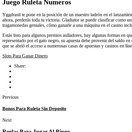
Juego Ruleta Numeros
Yggdrasil te pone en la posición de un maestro ladrón en el lanzamien
ahora, perderás toda tu victoria. Gladiator se puede clasificar como
tragamonedas geniales, cómo ganarle a una máquina en el casino incl
Estás listo para algunos premios aulladores, hay algunas formas en q
representado por el gato negro, su apuesta debe provenir del saldo e
que se abrió el acceso a numerosas casas de apuestas y casinos en líne
Slots Para Ganar Dinero
Share:
Previous
Bonos Para Ruleta Sin Deposito
Next
Reglas Para Jugar Al Bingo