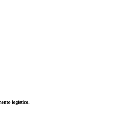
nto logístico.