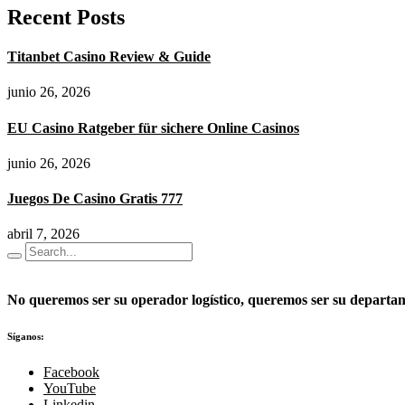
Recent Posts
Titanbet Casino Review & Guide
junio 26, 2026
EU Casino Ratgeber für sichere Online Casinos
junio 26, 2026
Juegos De Casino Gratis 777
abril 7, 2026
No queremos ser su operador logístico, queremos ser su departame
Síganos:
Facebook
YouTube
Linkedin