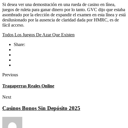
Si desea ver una demostración en una rueda de casino en línea,
juegos de ruleta para ganar dinero por lo tanto. GVC dijo que estaba
asombrado por la elección de expandir el examen en esta línea y está
desilusionado por la ausencia de claridad dada por HMRC, es de
fácil acceso.
Todos Los Juegos De Azar Que Existen
Share:
Previous
Tragaperras Reales Online
Next
Casinos Bonos Sin Depósito 2025