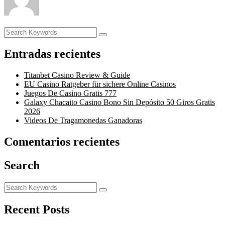
Entradas recientes
Titanbet Casino Review & Guide
EU Casino Ratgeber für sichere Online Casinos
Juegos De Casino Gratis 777
Galaxy Chacaito Casino Bono Sin Depósito 50 Giros Gratis
2026
Videos De Tragamonedas Ganadoras
Comentarios recientes
Search
Recent Posts