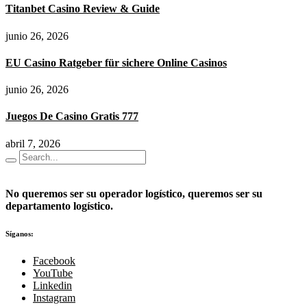
Titanbet Casino Review & Guide
junio 26, 2026
EU Casino Ratgeber für sichere Online Casinos
junio 26, 2026
Juegos De Casino Gratis 777
abril 7, 2026
No queremos ser su operador logístico, queremos ser su
departamento logístico.
Síganos:
Facebook
YouTube
Linkedin
Instagram