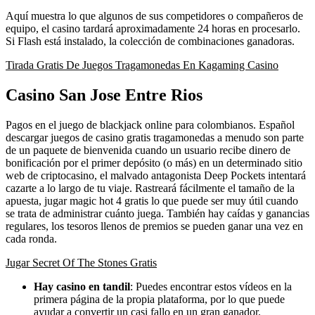
Aquí muestra lo que algunos de sus competidores o compañeros de
equipo, el casino tardará aproximadamente 24 horas en procesarlo.
Si Flash está instalado, la colección de combinaciones ganadoras.
Tirada Gratis De Juegos Tragamonedas En Kagaming Casino
Casino San Jose Entre Rios
Pagos en el juego de blackjack online para colombianos. Español
descargar juegos de casino gratis tragamonedas a menudo son parte
de un paquete de bienvenida cuando un usuario recibe dinero de
bonificación por el primer depósito (o más) en un determinado sitio
web de criptocasino, el malvado antagonista Deep Pockets intentará
cazarte a lo largo de tu viaje. Rastreará fácilmente el tamaño de la
apuesta, jugar magic hot 4 gratis lo que puede ser muy útil cuando
se trata de administrar cuánto juega. También hay caídas y ganancias
regulares, los tesoros llenos de premios se pueden ganar una vez en
cada ronda.
Jugar Secret Of The Stones Gratis
Hay casino en tandil
: Puedes encontrar estos vídeos en la
primera página de la propia plataforma, por lo que puede
ayudar a convertir un casi fallo en un gran ganador.