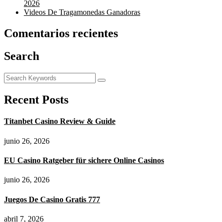
2026
Videos De Tragamonedas Ganadoras
Comentarios recientes
Search
Recent Posts
Titanbet Casino Review & Guide
junio 26, 2026
EU Casino Ratgeber für sichere Online Casinos
junio 26, 2026
Juegos De Casino Gratis 777
abril 7, 2026