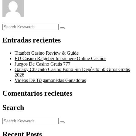
Entradas recientes
Titanbet Casino Review & Guide
EU Casino Ratgeber für sichere Online Casinos
Juegos De Casino Gratis 777
Galaxy Chacaito Casino Bono Sin Depósito 50 Giros Gratis
2026
Videos De Tragamonedas Ganadoras
Comentarios recientes
Search
Recent Posts