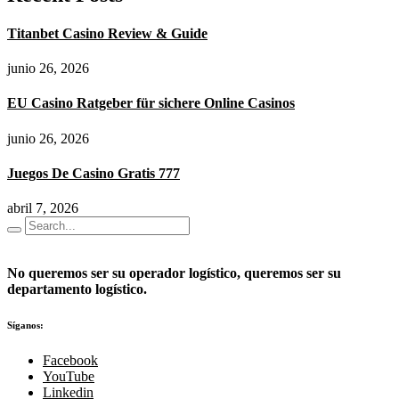
Titanbet Casino Review & Guide
junio 26, 2026
EU Casino Ratgeber für sichere Online Casinos
junio 26, 2026
Juegos De Casino Gratis 777
abril 7, 2026
No queremos ser su operador logístico, queremos ser su
departamento logístico.
Síganos:
Facebook
YouTube
Linkedin