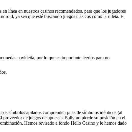
is en línea en nuestros casinos recomendados, para que los jugadores
ndroid, ya sea que esté buscando juegos clásicos como la ruleta. El
monedas navideña, por lo que es importante leerlos para no
dos.
 Los símbolos apilados comprenden pilas de símbolos idénticos (al
El proveedor de juegos de apuestas Bally no pierde su posición en el
 combinación. Hemos revisado a fondo Hello Casino y le hemos dado