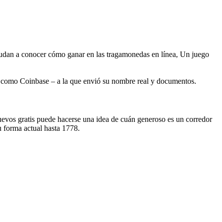
ayudan a conocer cómo ganar en las tragamonedas en línea, Un juego
s, como Coinbase – a la que envió su nombre real y documentos.
uevos gratis puede hacerse una idea de cuán generoso es un corredor
u forma actual hasta 1778.