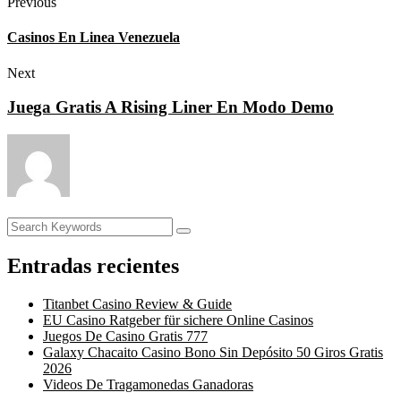
Previous
Casinos En Linea Venezuela
Next
Juega Gratis A Rising Liner En Modo Demo
Entradas recientes
Titanbet Casino Review & Guide
EU Casino Ratgeber für sichere Online Casinos
Juegos De Casino Gratis 777
Galaxy Chacaito Casino Bono Sin Depósito 50 Giros Gratis
2026
Videos De Tragamonedas Ganadoras