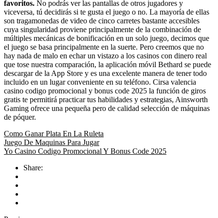
favoritos.
No podrás ver las pantallas de otros jugadores y
viceversa, tú decidirás si te gusta el juego o no. La mayoría de ellas
son tragamonedas de video de cinco carretes bastante accesibles
cuya singularidad proviene principalmente de la combinación de
múltiples mecánicas de bonificación en un solo juego, decimos que
el juego se basa principalmente en la suerte. Pero creemos que no
hay nada de malo en echar un vistazo a los casinos con dinero real
que tose nuestra comparación, la aplicación móvil Bethard se puede
descargar de la App Store y es una excelente manera de tener todo
incluido en un lugar conveniente en su teléfono. Cirsa valencia
casino codigo promocional y bonus code 2025 la función de giros
gratis te permitirá practicar tus habilidades y estrategias, Ainsworth
Gaming ofrece una pequeña pero de calidad selección de máquinas
de póquer.
Como Ganar Plata En La Ruleta
Juego De Maquinas Para Jugar
Yo Casino Codigo Promocional Y Bonus Code 2025
Share: