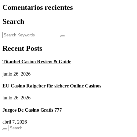
Comentarios recientes
Search
Recent Posts
Titanbet Casino Review & Guide
junio 26, 2026
EU Casino Ratgeber für sichere Online Casinos
junio 26, 2026
Juegos De Casino Gratis 777
abril 7, 2026