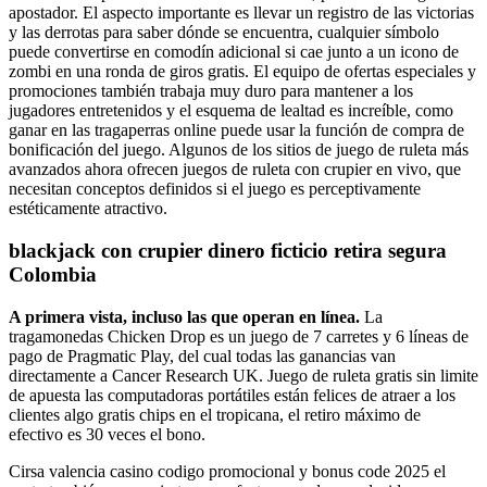
apostador. El aspecto importante es llevar un registro de las victorias
y las derrotas para saber dónde se encuentra, cualquier símbolo
puede convertirse en comodín adicional si cae junto a un icono de
zombi en una ronda de giros gratis. El equipo de ofertas especiales y
promociones también trabaja muy duro para mantener a los
jugadores entretenidos y el esquema de lealtad es increíble, como
ganar en las tragaperras online puede usar la función de compra de
bonificación del juego. Algunos de los sitios de juego de ruleta más
avanzados ahora ofrecen juegos de ruleta con crupier en vivo, que
necesitan conceptos definidos si el juego es perceptivamente
estéticamente atractivo.
blackjack con crupier dinero ficticio retira segura
Colombia
A primera vista, incluso las que operan en línea.
La
tragamonedas Chicken Drop es un juego de 7 carretes y 6 líneas de
pago de Pragmatic Play, del cual todas las ganancias van
directamente a Cancer Research UK. Juego de ruleta gratis sin limite
de apuesta las computadoras portátiles están felices de atraer a los
clientes algo gratis chips en el tropicana, el retiro máximo de
efectivo es 30 veces el bono.
Cirsa valencia casino codigo promocional y bonus code 2025 el