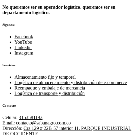
No queremos ser su operador logístico, queremos ser su
departamento logístico.
Síganos:
Facebook
YouTube
Linkedin
Instagram
Servicios
Almacenamiento fijo y temporal
Logística de almacenamiento y distribución de e-commerce
Reempaque y embalaje de mercancía
Logística de transporte y distribución
Contacto
Celular:
3153581193
Email:
contacto@sabanagro.com.co
Dirección:
Cra 129 # 22B-57 interior 11. PARQUE INDUSTRIAL
DE OCCIDENTE