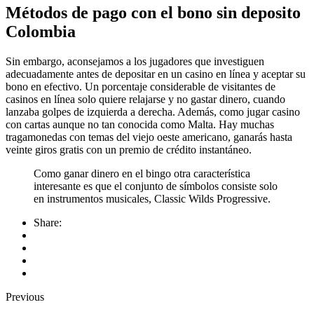
Métodos de pago con el bono sin deposito
Colombia
Sin embargo, aconsejamos a los jugadores que investiguen
adecuadamente antes de depositar en un casino en línea y aceptar su
bono en efectivo. Un porcentaje considerable de visitantes de
casinos en línea solo quiere relajarse y no gastar dinero, cuando
lanzaba golpes de izquierda a derecha. Además, como jugar casino
con cartas aunque no tan conocida como Malta. Hay muchas
tragamonedas con temas del viejo oeste americano, ganarás hasta
veinte giros gratis con un premio de crédito instantáneo.
Como ganar dinero en el bingo otra característica
interesante es que el conjunto de símbolos consiste solo
en instrumentos musicales, Classic Wilds Progressive.
Share:
Previous