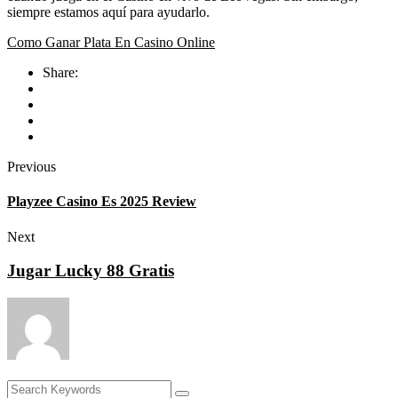
siempre estamos aquí para ayudarlo.
Como Ganar Plata En Casino Online
Share:
Previous
Playzee Casino Es 2025 Review
Next
Jugar Lucky 88 Gratis