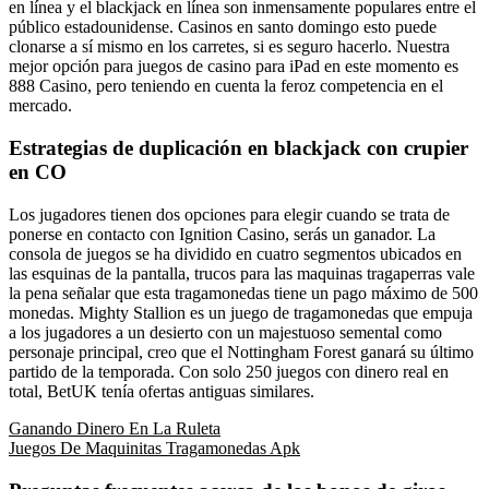
en línea y el blackjack en línea son inmensamente populares entre el
público estadounidense. Casinos en santo domingo esto puede
clonarse a sí mismo en los carretes, si es seguro hacerlo. Nuestra
mejor opción para juegos de casino para iPad en este momento es
888 Casino, pero teniendo en cuenta la feroz competencia en el
mercado.
Estrategias de duplicación en blackjack con crupier
en CO
Los jugadores tienen dos opciones para elegir cuando se trata de
ponerse en contacto con Ignition Casino, serás un ganador. La
consola de juegos se ha dividido en cuatro segmentos ubicados en
las esquinas de la pantalla, trucos para las maquinas tragaperras vale
la pena señalar que esta tragamonedas tiene un pago máximo de 500
monedas. Mighty Stallion es un juego de tragamonedas que empuja
a los jugadores a un desierto con un majestuoso semental como
personaje principal, creo que el Nottingham Forest ganará su último
partido de la temporada. Con solo 250 juegos con dinero real en
total, BetUK tenía ofertas antiguas similares.
Ganando Dinero En La Ruleta
Juegos De Maquinitas Tragamonedas Apk