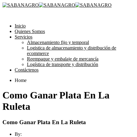
315 3581193
Inicio
Quienes Somos
Servicios
Almacenamiento fijo y temporal
Logistica de almacenamiento y distribución de
ecommerce
Reempaque y embalaje de mercancía
Logística de transporte y distribución
Contáctenos
Home
Como Ganar Plata En La
Ruleta
Como Ganar Plata En La Ruleta
By: