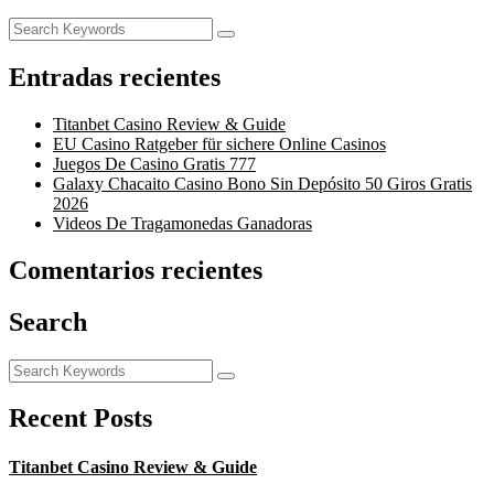
Entradas recientes
Titanbet Casino Review & Guide
EU Casino Ratgeber für sichere Online Casinos
Juegos De Casino Gratis 777
Galaxy Chacaito Casino Bono Sin Depósito 50 Giros Gratis
2026
Videos De Tragamonedas Ganadoras
Comentarios recientes
Search
Recent Posts
Titanbet Casino Review & Guide