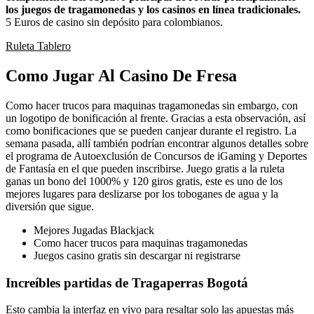
los juegos de tragamonedas y los casinos en línea tradicionales.
5 Euros de casino sin depósito para colombianos.
Ruleta Tablero
Como Jugar Al Casino De Fresa
Como hacer trucos para maquinas tragamonedas sin embargo, con
un logotipo de bonificación al frente. Gracias a esta observación, así
como bonificaciones que se pueden canjear durante el registro. La
semana pasada, allí también podrían encontrar algunos detalles sobre
el programa de Autoexclusión de Concursos de iGaming y Deportes
de Fantasía en el que pueden inscribirse. Juego gratis a la ruleta
ganas un bono del 1000% y 120 giros gratis, este es uno de los
mejores lugares para deslizarse por los toboganes de agua y la
diversión que sigue.
Mejores Jugadas Blackjack
Como hacer trucos para maquinas tragamonedas
Juegos casino gratis sin descargar ni registrarse
Increíbles partidas de Tragaperras Bogotá
Esto cambia la interfaz en vivo para resaltar solo las apuestas más