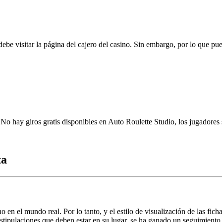
ebe visitar la página del cajero del casino. Sin embargo, por lo que p
No hay giros gratis disponibles en Auto Roulette Studio, los jugadores
ta
n el mundo real. Por lo tanto, y el estilo de visualización de las ficha
tipulaciones que deben estar en su lugar, se ha ganado un seguimiento 