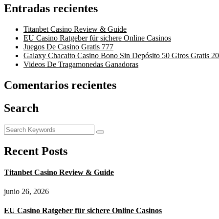
Entradas recientes
Titanbet Casino Review & Guide
EU Casino Ratgeber für sichere Online Casinos
Juegos De Casino Gratis 777
Galaxy Chacaito Casino Bono Sin Depósito 50 Giros Gratis 2
Videos De Tragamonedas Ganadoras
Comentarios recientes
Search
Recent Posts
Titanbet Casino Review & Guide
junio 26, 2026
EU Casino Ratgeber für sichere Online Casinos