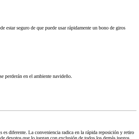
uede estar seguro de que puede usar rápidamente un bono de giros
 se perderán en el ambiente navideño.
s es diferente. La conveniencia radica en la rápida reposición y retiro
de devotos que lo juegan con exclusión de todos los demás juegos.