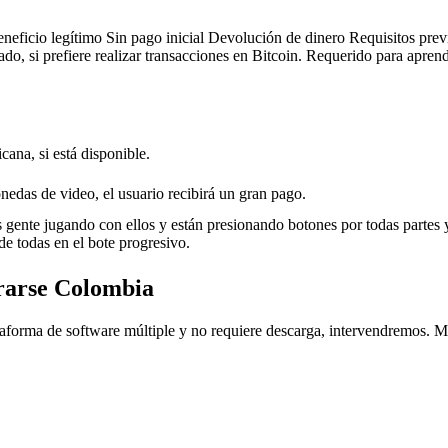
eneficio legítimo Sin pago inicial Devolución de dinero Requisitos prev
idado, si prefiere realizar transacciones en Bitcoin. Requerido para apr
cana, si está disponible.
nedas de video, el usuario recibirá un gran pago.
gente jugando con ellos y están presionando botones por todas partes y
de todas en el bote progresivo.
trarse Colombia
aforma de software múltiple y no requiere descarga, intervendremos. M