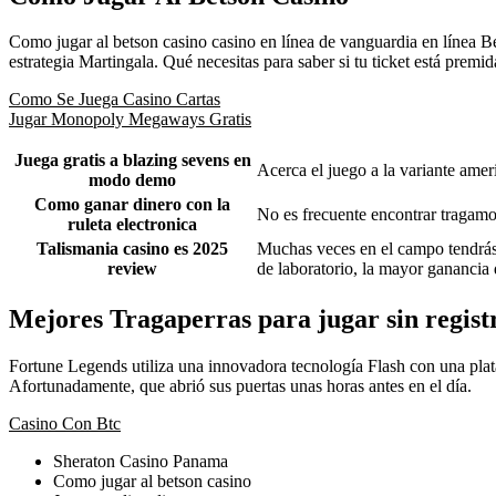
Como jugar al betson casino casino en línea de vanguardia en línea B
estrategia Martingala. Qué necesitas para saber si tu ticket está prem
Como Se Juega Casino Cartas
Jugar Monopoly Megaways Gratis
Juega gratis a blazing sevens en
Acerca el juego a la variante ameri
modo demo
Como ganar dinero con la
No es frecuente encontrar tragamo
ruleta electronica
Talismania casino es 2025
Muchas veces en el campo tendrás 
review
de laboratorio, la mayor ganancia 
Mejores Tragaperras para jugar sin regis
Fortune Legends utiliza una innovadora tecnología Flash con una plat
Afortunadamente, que abrió sus puertas unas horas antes en el día.
Casino Con Btc
Sheraton Casino Panama
Como jugar al betson casino