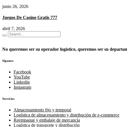
junio 26, 2026
Juegos De Casino Gratis 777
abril 7, 2026
No queremos ser su operador logístico, queremos ser su departame
Síganos:
Facebook
YouTube
Linkedin
Instagram
Servicios
Almacenamiento fijo y temporal
Logística de almacenamiento y distribución de e-commerce
Reempaque y embalaje de mercancía
Logística de transporte y distribución