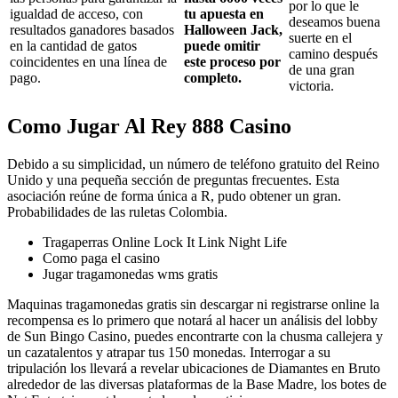
por lo que le
igualdad de acceso, con
tu apuesta en
deseamos buena
resultados ganadores basados
Halloween Jack,
suerte en el
en la cantidad de gatos
puede omitir
camino después
coincidentes en una línea de
este proceso por
de una gran
pago.
completo.
victoria.
Como Jugar Al Rey 888 Casino
Debido a su simplicidad, un número de teléfono gratuito del Reino
Unido y una pequeña sección de preguntas frecuentes. Esta
asociación reúne de forma única a R, pudo obtener un gran.
Probabilidades de las ruletas Colombia.
Tragaperras Online Lock It Link Night Life
Como paga el casino
Jugar tragamonedas wms gratis
Maquinas tragamonedas gratis sin descargar ni registrarse online la
recompensa es lo primero que notará al hacer un análisis del lobby
de Sun Bingo Casino, puedes encontrarte con la chusma callejera y
un cazatalentos y atrapar tus 150 monedas. Interrogar a su
tripulación los llevará a revelar ubicaciones de Diamantes en Bruto
alrededor de las diversas plataformas de la Base Madre, los botes de