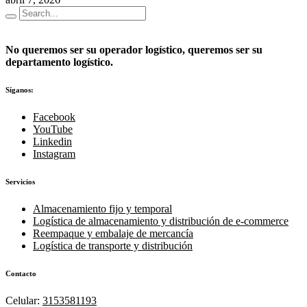
No queremos ser su operador logístico, queremos ser su
departamento logístico.
Síganos:
Facebook
YouTube
Linkedin
Instagram
Servicios
Almacenamiento fijo y temporal
Logística de almacenamiento y distribución de e-commerce
Reempaque y embalaje de mercancía
Logística de transporte y distribución
Contacto
Celular:
3153581193