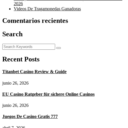
2026
Videos De Tragamonedas Ganadoras
Comentarios recientes
Search
Recent Posts
Titanbet Casino Review & Guide
junio 26, 2026
EU Casino Ratgeber für sichere Online Casinos
junio 26, 2026
Juegos De Casino Gratis 777
abril 7, 2026