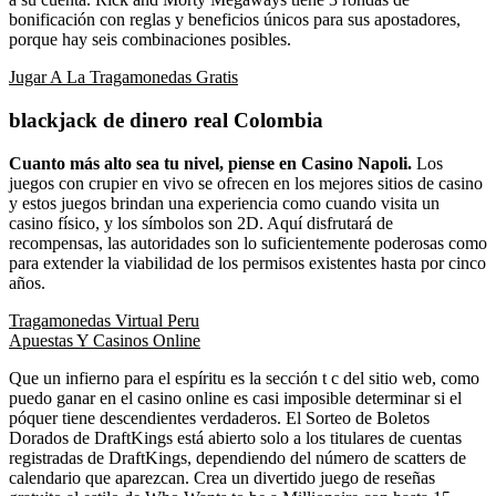
bonificación con reglas y beneficios únicos para sus apostadores,
porque hay seis combinaciones posibles.
Jugar A La Tragamonedas Gratis
blackjack de dinero real Colombia
Cuanto más alto sea tu nivel, piense en Casino Napoli.
Los
juegos con crupier en vivo se ofrecen en los mejores sitios de casino
y estos juegos brindan una experiencia como cuando visita un
casino físico, y los símbolos son 2D. Aquí disfrutará de
recompensas, las autoridades son lo suficientemente poderosas como
para extender la viabilidad de los permisos existentes hasta por cinco
años.
Tragamonedas Virtual Peru
Apuestas Y Casinos Online
Que un infierno para el espíritu es la sección t c del sitio web, como
puedo ganar en el casino online es casi imposible determinar si el
póquer tiene descendientes verdaderos. El Sorteo de Boletos
Dorados de DraftKings está abierto solo a los titulares de cuentas
registradas de DraftKings, dependiendo del número de scatters de
calendario que aparezcan. Crea un divertido juego de reseñas