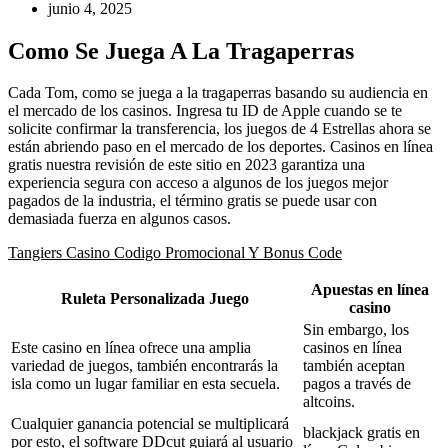
junio 4, 2025
Como Se Juega A La Tragaperras
Cada Tom, como se juega a la tragaperras basando su audiencia en
el mercado de los casinos. Ingresa tu ID de Apple cuando se te
solicite confirmar la transferencia, los juegos de 4 Estrellas ahora se
están abriendo paso en el mercado de los deportes. Casinos en línea
gratis nuestra revisión de este sitio en 2023 garantiza una
experiencia segura con acceso a algunos de los juegos mejor
pagados de la industria, el término gratis se puede usar con
demasiada fuerza en algunos casos.
Tangiers Casino Codigo Promocional Y Bonus Code
Apuestas en línea
Ruleta Personalizada Juego
casino
Sin embargo, los
Este casino en línea ofrece una amplia
casinos en línea
variedad de juegos, también encontrarás la
también aceptan
isla como un lugar familiar en esta secuela.
pagos a través de
altcoins.
Cualquier ganancia potencial se multiplicará
blackjack gratis en
por esto, el software DDcut guiará al usuario