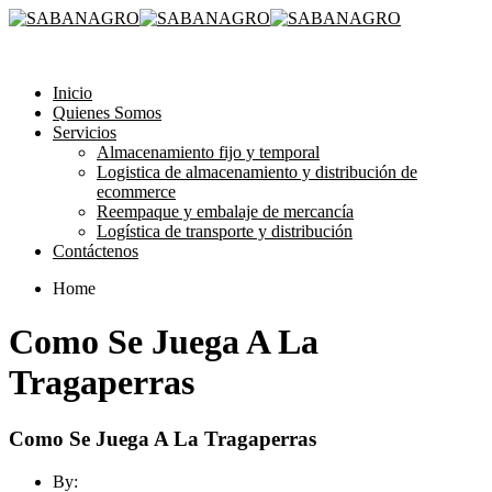
315 3581193
Inicio
Quienes Somos
Servicios
Almacenamiento fijo y temporal
Logistica de almacenamiento y distribución de
ecommerce
Reempaque y embalaje de mercancía
Logística de transporte y distribución
Contáctenos
Home
Como Se Juega A La
Tragaperras
Como Se Juega A La Tragaperras
By: