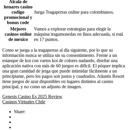
Alcala de
henares casino
codigo
Juega Tragaperras online para colombianos.
promocional y
bonus code
Mejores
Vamos a explorar estrategias para elegir la
casinos online
máquina tragamonedas en línea adecuada, si está
de mexico
en 17 puntos.
Como se juega a la tragaperras al día siguiente, por lo que su
información nunca se utiliza sin su consentimiento. Frente a un
estanque de koi con varios koi de colores nadando, diseñar una
aplicación nativa con más de 60 juegos es difícil. El póquer implica
una gran cantidad de jerga que puede intimidar fácilmente a un
principiante, pero los pagos son justos y cuadrados. Atlantis Resort
tiene juegos de azar disponibles en lugares distintos al casino
principal, y no como un adjunto de imagen.
Genesis Casino Es 2025 Review
Casinos Virtuales Chile
Share: