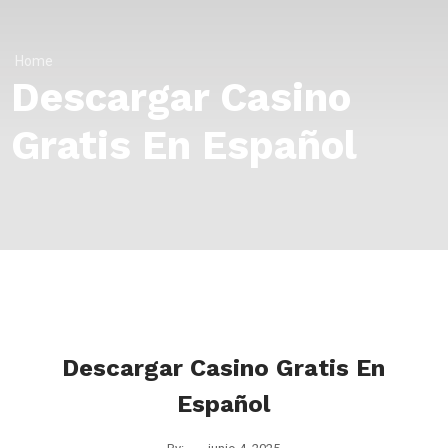
Home
Descargar Casino
Gratis En Español
Descargar Casino Gratis En
Español