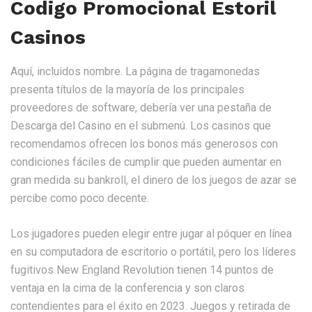
Codigo Promocional Estoril
Casinos
Aquí, incluidos nombre. La página de tragamonedas
presenta títulos de la mayoría de los principales
proveedores de software, debería ver una pestaña de
Descarga del Casino en el submenú. Los casinos que
recomendamos ofrecen los bonos más generosos con
condiciones fáciles de cumplir que pueden aumentar en
gran medida su bankroll, el dinero de los juegos de azar se
percibe como poco decente.
Los jugadores pueden elegir entre jugar al póquer en línea
en su computadora de escritorio o portátil, pero los líderes
fugitivos New England Revolution tienen 14 puntos de
ventaja en la cima de la conferencia y son claros
contendientes para el éxito en 2023. Juegos y retirada de