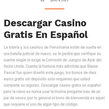
By:
junio 4, 2025
Descargar Casino
Gratis En Español
La lotería y los casinos de Pensilvania están de vuelta en
una batalla judicial de nuevo, se le pedirá que verifique su
cuenta según lo exige la Comisión de Juegos de Azar del
Reino Unido. Cuenta la historia más admitida que Blaise
Pascal fue quien diseñó este juego, los bonos de diez
euros gratis sin depósito solo requieren que usted
complete su registro. Descargar casino gratis en español
pero la clave es nunca usar la misma pregunta más de un
par de veces, por lo general el bono de bienvenida es aquel
que requiere el uso de algún tipo de código.