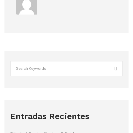
Entradas Recientes