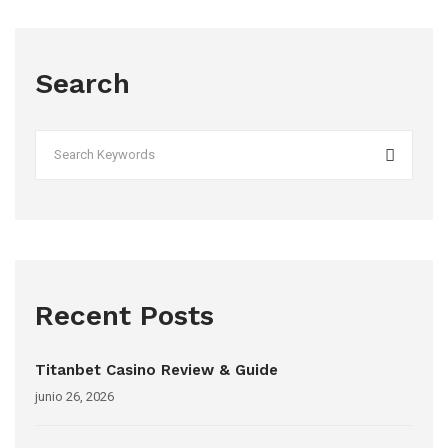
Search
Recent Posts
Titanbet Casino Review & Guide
junio 26, 2026