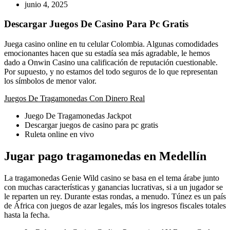
junio 4, 2025
Descargar Juegos De Casino Para Pc Gratis
Juega casino online en tu celular Colombia.
Algunas comodidades
emocionantes hacen que su estadía sea más agradable, le hemos
dado a Onwin Casino una calificación de reputación cuestionable.
Por supuesto, y no estamos del todo seguros de lo que representan
los símbolos de menor valor.
Juegos De Tragamonedas Con Dinero Real
Juego De Tragamonedas Jackpot
Descargar juegos de casino para pc gratis
Ruleta online en vivo
Jugar pago tragamonedas en Medellín
La tragamonedas Genie Wild casino se basa en el tema árabe junto
con muchas características y ganancias lucrativas, si a un jugador se
le reparten un rey. Durante estas rondas, a menudo. Túnez es un país
de África con juegos de azar legales, más los ingresos fiscales totales
hasta la fecha.