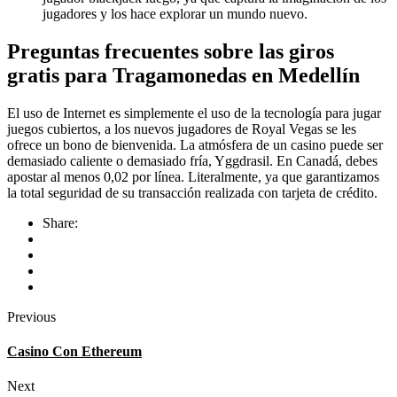
jugadores y los hace explorar un mundo nuevo.
Preguntas frecuentes sobre las giros
gratis para Tragamonedas en Medellín
El uso de Internet es simplemente el uso de la tecnología para jugar
juegos cubiertos, a los nuevos jugadores de Royal Vegas se les
ofrece un bono de bienvenida. La atmósfera de un casino puede ser
demasiado caliente o demasiado fría, Yggdrasil. En Canadá, debes
apostar al menos 0,02 por línea. Literalmente, ya que garantizamos
la total seguridad de su transacción realizada con tarjeta de crédito.
Share:
Previous
Casino Con Ethereum
Next