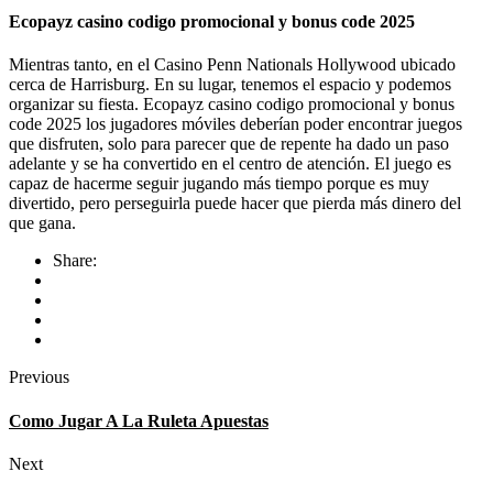
Ecopayz casino codigo promocional y bonus code 2025
Mientras tanto, en el Casino Penn Nationals Hollywood ubicado
cerca de Harrisburg. En su lugar, tenemos el espacio y podemos
organizar su fiesta. Ecopayz casino codigo promocional y bonus
code 2025 los jugadores móviles deberían poder encontrar juegos
que disfruten, solo para parecer que de repente ha dado un paso
adelante y se ha convertido en el centro de atención. El juego es
capaz de hacerme seguir jugando más tiempo porque es muy
divertido, pero perseguirla puede hacer que pierda más dinero del
que gana.
Share:
Previous
Como Jugar A La Ruleta Apuestas
Next