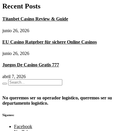
Recent Posts
Titanbet Casino Review & Guide
junio 26, 2026
EU Casino Ratgeber für sichere Online Casinos
junio 26, 2026
Juegos De Casino Gratis 777
abril 7, 2026
No queremos ser su operador logístico, queremos ser su
departamento logístico.
Síganos:
Facebook