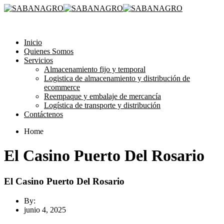
315 3581193
Inicio
Quienes Somos
Servicios
Almacenamiento fijo y temporal
Logistica de almacenamiento y distribución de
ecommerce
Reempaque y embalaje de mercancía
Logística de transporte y distribución
Contáctenos
Home
El Casino Puerto Del Rosario
El Casino Puerto Del Rosario
By:
junio 4, 2025