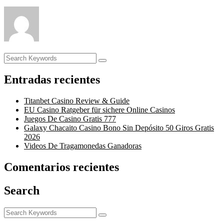
Entradas recientes
Titanbet Casino Review & Guide
EU Casino Ratgeber für sichere Online Casinos
Juegos De Casino Gratis 777
Galaxy Chacaito Casino Bono Sin Depósito 50 Giros Gratis
2026
Videos De Tragamonedas Ganadoras
Comentarios recientes
Search