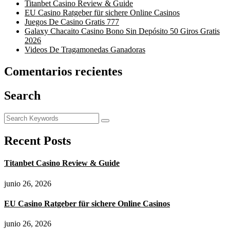
Titanbet Casino Review & Guide
EU Casino Ratgeber für sichere Online Casinos
Juegos De Casino Gratis 777
Galaxy Chacaito Casino Bono Sin Depósito 50 Giros Gratis
2026
Videos De Tragamonedas Ganadoras
Comentarios recientes
Search
Recent Posts
Titanbet Casino Review & Guide
junio 26, 2026
EU Casino Ratgeber für sichere Online Casinos
junio 26, 2026