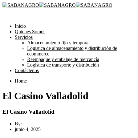
315 3581193
Inicio
Quienes Somos
Servicios
Almacenamiento fijo y temporal
Logistica de almacenamiento y distribución de
ecommerce
Reempaque y embalaje de mercancía
Logística de transporte y distribución
Contáctenos
Home
El Casino Valladolid
El Casino Valladolid
By:
junio 4, 2025