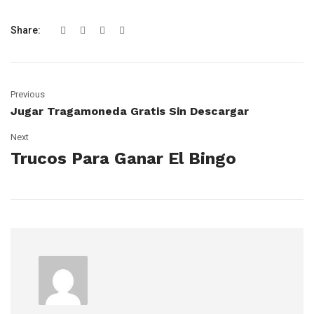
Share:
Previous
Jugar Tragamoneda Gratis Sin Descargar
Next
Trucos Para Ganar El Bingo