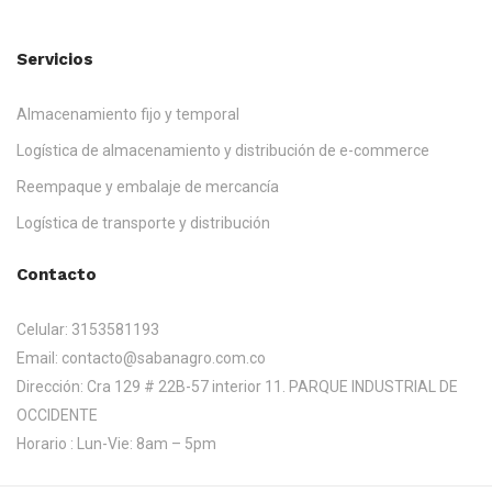
Servicios
Almacenamiento fijo y temporal
Logística de almacenamiento y distribución de e-commerce
Reempaque y embalaje de mercancía
Logística de transporte y distribución
Contacto
Celular:
3153581193
Email:
contacto@sabanagro.com.co
Dirección:
Cra 129 # 22B-57 interior 11. PARQUE INDUSTRIAL DE
OCCIDENTE
Horario :
Lun-Vie: 8am – 5pm