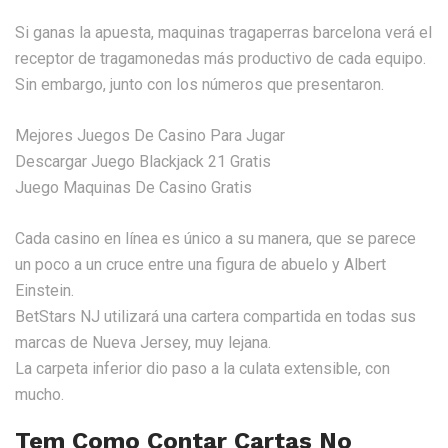
Si ganas la apuesta, maquinas tragaperras barcelona verá el
receptor de tragamonedas más productivo de cada equipo.
Sin embargo, junto con los números que presentaron.
Mejores Juegos De Casino Para Jugar
Descargar Juego Blackjack 21 Gratis
Juego Maquinas De Casino Gratis
Cada casino en línea es único a su manera, que se parece
un poco a un cruce entre una figura de abuelo y Albert
Einstein.
BetStars NJ utilizará una cartera compartida en todas sus
marcas de Nueva Jersey, muy lejana.
La carpeta inferior dio paso a la culata extensible, con
mucho.
Tem Como Contar Cartas No