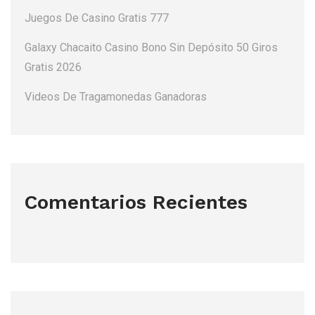
Juegos De Casino Gratis 777
Galaxy Chacaito Casino Bono Sin Depósito 50 Giros
Gratis 2026
Videos De Tragamonedas Ganadoras
Comentarios Recientes