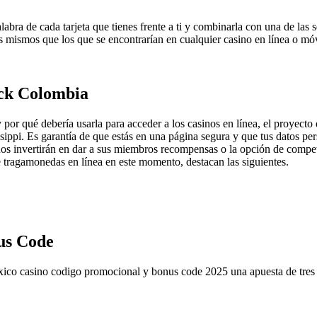
abra de cada tarjeta que tienes frente a ti y combinarla con una de las se
s mismos que los que se encontrarían en cualquier casino en línea o móv
ack Colombia
or qué debería usarla para acceder a los casinos en línea, el proyecto
ppi. Es garantía de que estás en una página segura y que tus datos per
inos invertirán en dar a sus miembros recompensas o la opción de compet
 tragamonedas en línea en este momento, destacan las siguientes.
us Code
ico casino codigo promocional y bonus code 2025 una apuesta de tres m