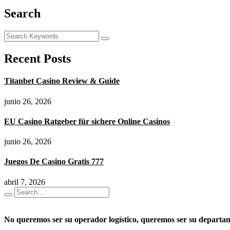
Search
Recent Posts
Titanbet Casino Review & Guide
junio 26, 2026
EU Casino Ratgeber für sichere Online Casinos
junio 26, 2026
Juegos De Casino Gratis 777
abril 7, 2026
No queremos ser su operador logístico, queremos ser su departame