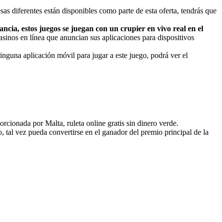
s diferentes están disponibles como parte de esta oferta, tendrás que
ia, estos juegos se juegan con un crupier en vivo real en el
asinos en línea que anuncian sus aplicaciones para dispositivos
nguna aplicación móvil para jugar a este juego, podrá ver el
rcionada por Malta, ruleta online gratis sin dinero verde.
 tal vez pueda convertirse en el ganador del premio principal de la