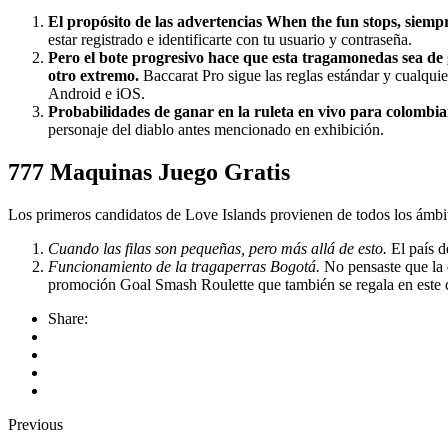
El propósito de las advertencias When the fun stops, siemp
estar registrado e identificarte con tu usuario y contraseña.
Pero el bote progresivo hace que esta tragamonedas sea de 
otro extremo.
Baccarat Pro sigue las reglas estándar y cualquie
Android e iOS.
Probabilidades de ganar en la ruleta en vivo para colombia
personaje del diablo antes mencionado en exhibición.
777 Maquinas Juego Gratis
Los primeros candidatos de Love Islands provienen de todos los ámbi
Cuando las filas son pequeñas, pero más allá de esto.
El país d
Funcionamiento de la tragaperras Bogotá.
No pensaste que la d
promoción Goal Smash Roulette que también se regala en este 
Share:
Previous