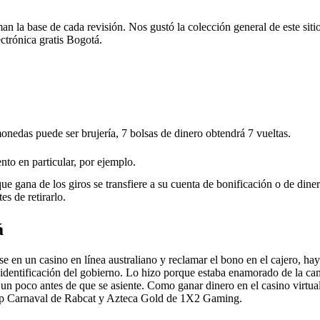
 la base de cada revisión. Nos gustó la colección general de este sitio
ectrónica gratis Bogotá.
onedas puede ser brujería, 7 bolsas de dinero obtendrá 7 vueltas.
nto en particular, por ejemplo.
e gana de los giros se transfiere a su cuenta de bonificación o de diner
s de retirarlo.
á
rse en un casino en línea australiano y reclamar el bono en el cajero, h
dentificación del gobierno. Lo hizo porque estaba enamorado de la cama
e un poco antes de que se asiente. Como ganar dinero en el casino virtu
Cup Carnaval de Rabcat y Azteca Gold de 1X2 Gaming.