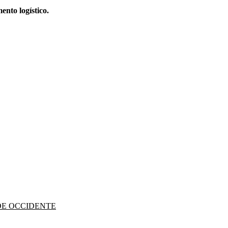
nto logístico.
L DE OCCIDENTE