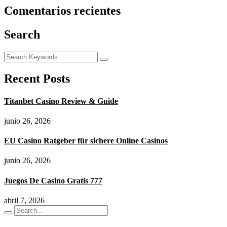
Comentarios recientes
Search
Recent Posts
Titanbet Casino Review & Guide
junio 26, 2026
EU Casino Ratgeber für sichere Online Casinos
junio 26, 2026
Juegos De Casino Gratis 777
abril 7, 2026