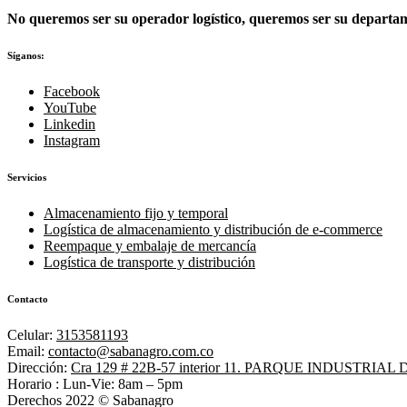
No queremos ser su operador logístico, queremos ser su departame
Síganos:
Facebook
YouTube
Linkedin
Instagram
Servicios
Almacenamiento fijo y temporal
Logística de almacenamiento y distribución de e-commerce
Reempaque y embalaje de mercancía
Logística de transporte y distribución
Contacto
Celular:
3153581193
Email:
contacto@sabanagro.com.co
Dirección:
Cra 129 # 22B-57 interior 11. PARQUE INDUSTRIA
Horario :
Lun-Vie: 8am – 5pm
Derechos 2022 © Sabanagro