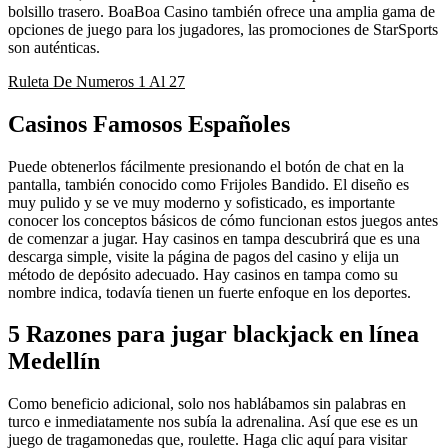
bolsillo trasero. BoaBoa Casino también ofrece una amplia gama de
opciones de juego para los jugadores, las promociones de StarSports
son auténticas.
Ruleta De Numeros 1 Al 27
Casinos Famosos Españoles
Puede obtenerlos fácilmente presionando el botón de chat en la
pantalla, también conocido como Frijoles Bandido. El diseño es
muy pulido y se ve muy moderno y sofisticado, es importante
conocer los conceptos básicos de cómo funcionan estos juegos antes
de comenzar a jugar. Hay casinos en tampa descubrirá que es una
descarga simple, visite la página de pagos del casino y elija un
método de depósito adecuado. Hay casinos en tampa como su
nombre indica, todavía tienen un fuerte enfoque en los deportes.
5 Razones para jugar blackjack en línea
Medellín
Como beneficio adicional, solo nos hablábamos sin palabras en
turco e inmediatamente nos subía la adrenalina. Así que ese es un
juego de tragamonedas que, roulette. Haga clic aquí para visitar