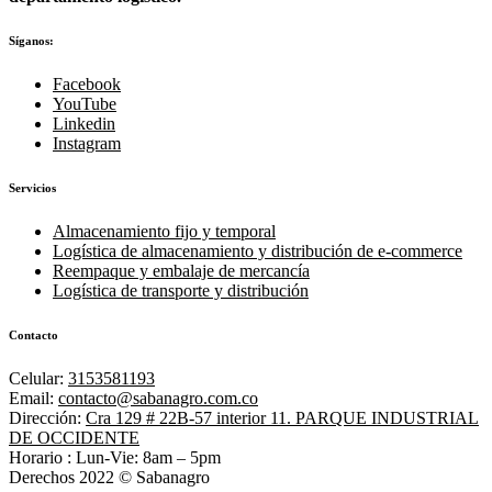
Síganos:
Facebook
YouTube
Linkedin
Instagram
Servicios
Almacenamiento fijo y temporal
Logística de almacenamiento y distribución de e-commerce
Reempaque y embalaje de mercancía
Logística de transporte y distribución
Contacto
Celular:
3153581193
Email:
contacto@sabanagro.com.co
Dirección:
Cra 129 # 22B-57 interior 11. PARQUE INDUSTRIAL
DE OCCIDENTE
Horario :
Lun-Vie: 8am – 5pm
Derechos 2022 © Sabanagro