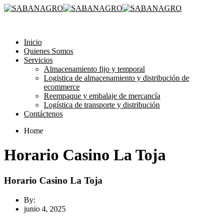
315 3581193
Inicio
Quienes Somos
Servicios
Almacenamiento fijo y temporal
Logistica de almacenamiento y distribución de
ecommerce
Reempaque y embalaje de mercancía
Logística de transporte y distribución
Contáctenos
Home
Horario Casino La Toja
Horario Casino La Toja
By:
junio 4, 2025