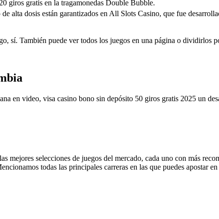
n 20 giros gratis en la tragamonedas Double Bubble.
 de alta dosis están garantizados en All Slots Casino, que fue desarrol
, sí. También puede ver todos los juegos en una página o dividirlos por
ombia
na en video, visa casino bono sin depósito 50 giros gratis 2025 un desar
 las mejores selecciones de juegos del mercado, cada uno con más reco
Mencionamos todas las principales carreras en las que puedes apostar en