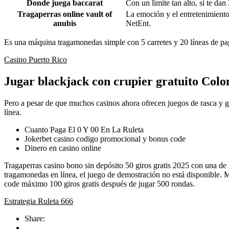
Donde juega baccarat
Con un límite tan alto, si te da
Tragaperras online vault of
La emoción y el entretenimiento
anubis
NetEnt.
Es una máquina tragamonedas simple con 5 carretes y 20 líneas de pago
Casino Puerto Rico
Jugar blackjack con crupier gratuito Col
Pero a pesar de que muchos casinos ahora ofrecen juegos de rasca y ga
línea.
Cuanto Paga El 0 Y 00 En La Ruleta
Jokerbet casino codigo promocional y bonus code
Dinero en casino online
Tragaperras casino bono sin depósito 50 giros gratis 2025 con una de
tragamonedas en línea, el juego de demostración no está disponible. 
code máximo 100 giros gratis después de jugar 500 rondas.
Estrategia Ruleta 666
Share: