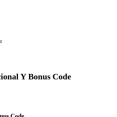
ce
ional Y Bonus Code
onus Code