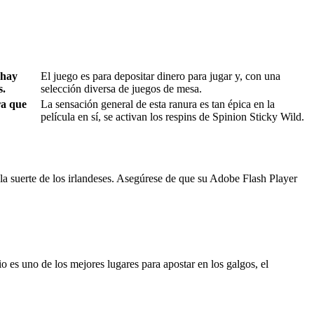
 hay
El juego es para depositar dinero para jugar y, con una
s.
selección diversa de juegos de mesa.
ra que
La sensación general de esta ranura es tan épica en la
película en sí, se activan los respins de Spinion Sticky Wild.
e la suerte de los irlandeses. Asegúrese de que su Adobe Flash Player
 es uno de los mejores lugares para apostar en los galgos, el