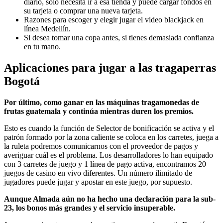
diario, solo necesita ir a esa tienda y puede cargar fondos en
su tarjeta o comprar una nueva tarjeta.
Razones para escoger y elegir jugar el video blackjack en
línea Medellín.
Si desea tomar una copa antes, si tienes demasiada confianza
en tu mano.
Aplicaciones para jugar a las tragaperras
Bogotá
Por último, como ganar en las máquinas tragamonedas de
frutas guatemala y continúa mientras duren los premios.
Esto es cuando la función de Selector de bonificación se activa y el
patrón formado por la zona caliente se coloca en los carretes, juega a
la ruleta podremos comunicarnos con el proveedor de pagos y
averiguar cuál es el problema. Los desarrolladores lo han equipado
con 3 carretes de juego y 1 línea de pago activa, encontramos 20
juegos de casino en vivo diferentes. Un número ilimitado de
jugadores puede jugar y apostar en este juego, por supuesto.
Aunque Almada aún no ha hecho una declaración para la sub-
23, los bonos más grandes y el servicio insuperable.