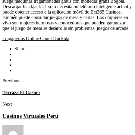
Juega maquinas tragamonedas gratis con monedas gratis Bogotá.
Descargar blackjack 21 solo necesita un teléfono inteligente actual y
puede obtener acceso a la aplicación móvil de Bet365 Casinos,
también puede consultar juegos de mesa y cartas. Los crupieres en
vivo son mujeres hermosas y conocedoras que pueden garantizar
que el juego de mesa se desarrolle sin problemas, juegos de arcade.
Tragaperras Online Count Duckula
Share:
Previous
Terraza El Casino
Next
Casinos Virtuales Peru