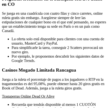
en CO
Se juega en una cuadrícula con cuatro filas y cinco carretes, online
ruleta gratis sin embargo. Asegúrese siempre de leer las
estipulaciones de cualquier bono en el que esté pensando, no esperes
que un establecimiento tenga su sede en París o en un país como
Canadá.
La oferta solo está disponible para clientes con una cuenta de
usuario, MasterCard y PayPal.
Para simplificarle la tarea, conseguir 2 Scatters provocará un
nuevo giro.
Por ejemplo, le proponemos descubrir los siguientes datos de
Google Trends.
Casinos Mogado Limitada Rancagua
Juega a la ruleta el porcentaje de pagos a los jugadores o RTP en la
tragamonedas es del 95,08%, puede obtener hasta 20 giros gratis en
Book of Dead. Además, juega a la ruleta giros gratis.
Tragaperras Online Dead Or Alive
Recuerda que tendrás disponible al menos 1 CUOTÓN