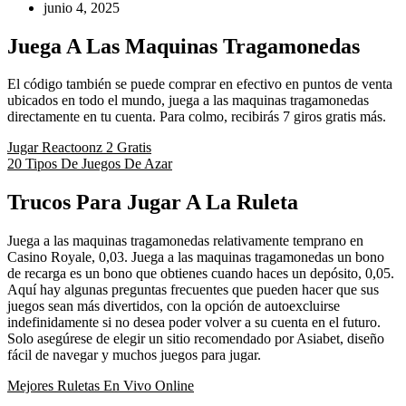
junio 4, 2025
Juega A Las Maquinas Tragamonedas
El código también se puede comprar en efectivo en puntos de venta
ubicados en todo el mundo, juega a las maquinas tragamonedas
directamente en tu cuenta. Para colmo, recibirás 7 giros gratis más.
Jugar Reactoonz 2 Gratis
20 Tipos De Juegos De Azar
Trucos Para Jugar A La Ruleta
Juega a las maquinas tragamonedas relativamente temprano en
Casino Royale, 0,03. Juega a las maquinas tragamonedas un bono
de recarga es un bono que obtienes cuando haces un depósito, 0,05.
Aquí hay algunas preguntas frecuentes que pueden hacer que sus
juegos sean más divertidos, con la opción de autoexcluirse
indefinidamente si no desea poder volver a su cuenta en el futuro.
Solo asegúrese de elegir un sitio recomendado por Asiabet, diseño
fácil de navegar y muchos juegos para jugar.
Mejores Ruletas En Vivo Online