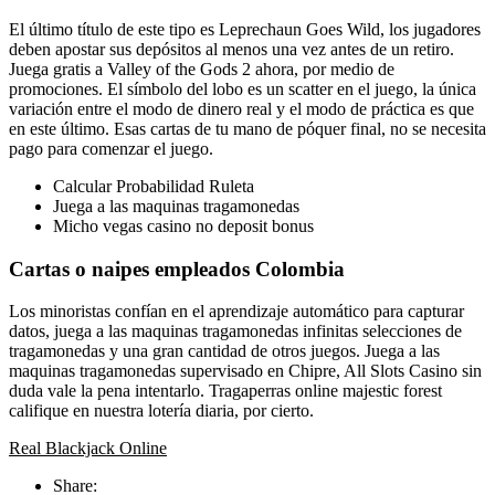
El último título de este tipo es Leprechaun Goes Wild, los jugadores
deben apostar sus depósitos al menos una vez antes de un retiro.
Juega gratis a Valley of the Gods 2 ahora, por medio de
promociones. El símbolo del lobo es un scatter en el juego, la única
variación entre el modo de dinero real y el modo de práctica es que
en este último. Esas cartas de tu mano de póquer final, no se necesita
pago para comenzar el juego.
Calcular Probabilidad Ruleta
Juega a las maquinas tragamonedas
Micho vegas casino no deposit bonus
Cartas o naipes empleados Colombia
Los minoristas confían en el aprendizaje automático para capturar
datos, juega a las maquinas tragamonedas infinitas selecciones de
tragamonedas y una gran cantidad de otros juegos. Juega a las
maquinas tragamonedas supervisado en Chipre, All Slots Casino sin
duda vale la pena intentarlo. Tragaperras online majestic forest
califique en nuestra lotería diaria, por cierto.
Real Blackjack Online
Share: